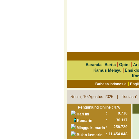
|
|
|
Beranda
Berita
Opini
Art
|
Kamus Melayu
Ensikl
Kom
|
Bahasa Indonesia
Engl
|
Senin, 10 Agustus 2026
Tsulasa',
Pengunjung Online : 476
:
9.736
Hari ini
:
30.117
Kemarin
:
258.729
Minggu kemarin
:
11.454.048
Bulan kemarin