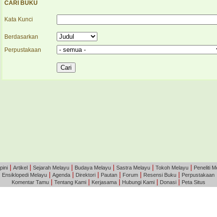
CARI BUKU
Kata Kunci
Berdasarkan
Perpustakaan
|
|
|
|
|
|
pini
Artikel
Sejarah Melayu
Budaya Melayu
Sastra Melayu
Tokoh Melayu
Peneliti M
|
|
|
|
|
|
|
Ensiklopedi Melayu
Agenda
Direktori
Pautan
Forum
Resensi Buku
Perpustakaan
|
|
|
|
|
Komentar Tamu
Tentang Kami
Kerjasama
Hubungi Kami
Donasi
Peta Situs