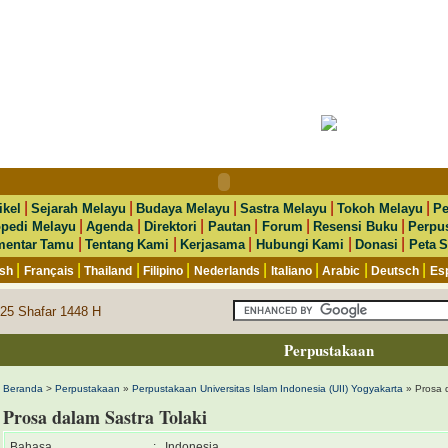
|
|
|
|
|
ikel
Sejarah Melayu
Budaya Melayu
Sastra Melayu
Tokoh Melayu
Pe
|
|
|
|
|
|
opedi Melayu
Agenda
Direktori
Pautan
Forum
Resensi Buku
Perpu
|
|
|
|
|
entar Tamu
Tentang Kami
Kerjasama
Hubungi Kami
Donasi
Peta S
|
|
|
|
|
|
|
|
ish
Français
Thailand
Filipino
Nederlands
Italiano
Arabic
Deutsch
Es
 25 Shafar 1448 H
Perpustakaan
Beranda
>
Perpustakaan
»
Perpustakaan Universitas Islam Indonesia (UII) Yogyakarta
» Prosa d
Prosa dalam Sastra Tolaki
Bahasa
:
Indonesia