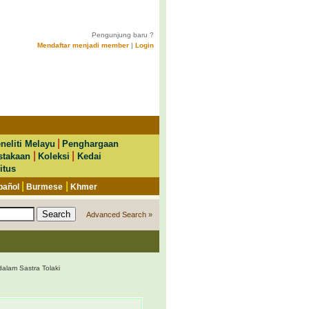
Pengunjung baru ?
Mendaftar menjadi member
|
Login
|
neliti Melayu
Penghargaan
|
|
stakaan
Koleksi
Kedai
itus
|
|
pañol
Burmese
Khmer
Advanced Search »
alam Sastra Tolaki