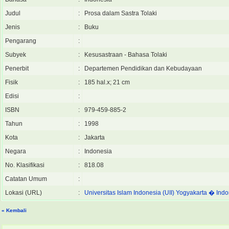
Judul
:
Prosa dalam Sastra Tolaki
Jenis
:
Buku
Pengarang
:
Subyek
:
Kesusastraan - Bahasa Tolaki
Penerbit
:
Departemen Pendidikan dan Kebudayaan
Fisik
:
185 hal.x; 21 cm
Edisi
:
ISBN
:
979-459-885-2
Tahun
:
1998
Kota
:
Jakarta
Negara
:
Indonesia
No. Klasifikasi
:
818.08
Catatan Umum
:
Lokasi (URL)
:
Universitas Islam Indonesia (UII) Yogyakarta � Ind
« Kembali