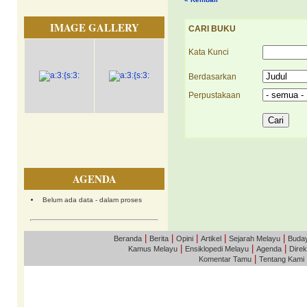
IMAGE GALLERY
CARI BUKU
Kata Kunci
Berdasarkan
Perpustakaan
AGENDA
Belum ada data - dalam proses
|
|
|
|
|
Beranda
Berita
Opini
Artikel
Sejarah Melayu
Buda
|
|
|
Kamus Melayu
Ensiklopedi Melayu
Agenda
Direk
|
Komentar Tamu
Tentang Kami