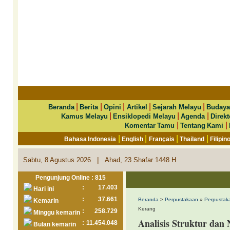
|
|
|
|
|
Beranda
Berita
Opini
Artikel
Sejarah Melayu
Budaya
|
|
|
Kamus Melayu
Ensiklopedi Melayu
Agenda
Direkt
|
|
Komentar Tamu
Tentang Kami
|
|
|
|
Bahasa Indonesia
English
Français
Thailand
Filipin
|
Sabtu, 8 Agustus 2026
Ahad, 23 Shafar 1448 H
Pengunjung Online : 815
:
17.403
Hari ini
:
37.661
Beranda
>
Perpustakaan
»
Perpustak
Kemarin
Kerang
:
258.729
Minggu kemarin
Analisis Struktur dan
:
11.454.048
Bulan kemarin