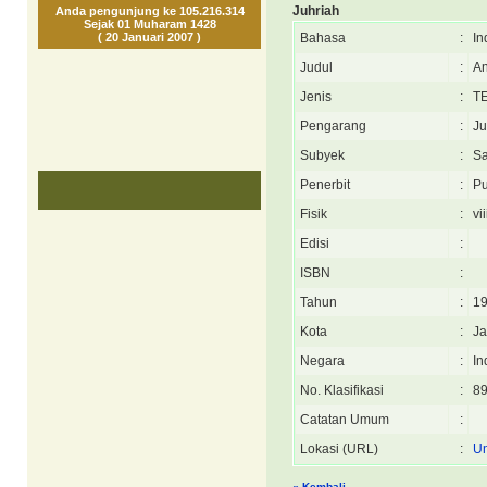
Juhriah
Anda pengunjung ke 105.216.314
Sejak 01 Muharam 1428
( 20 Januari 2007 )
Bahasa
:
In
Judul
:
An
Jenis
:
T
Pengarang
:
Ju
Subyek
:
Sa
Penerbit
:
P
Fisik
:
vi
Edisi
:
ISBN
:
Tahun
:
1
Kota
:
Ja
Negara
:
In
No. Klasifikasi
:
89
Catatan Umum
:
Lokasi (URL)
:
Un
« Kembali