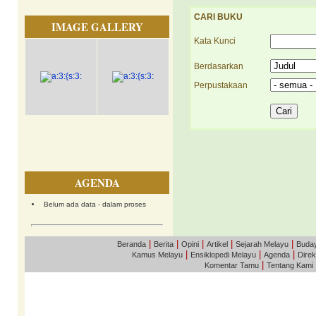
CARI BUKU
IMAGE GALLERY
Kata Kunci
Berdasarkan
Perpustakaan
AGENDA
Belum ada data - dalam proses
|
|
|
|
|
Beranda
Berita
Opini
Artikel
Sejarah Melayu
Buda
|
|
|
Kamus Melayu
Ensiklopedi Melayu
Agenda
Direk
|
Komentar Tamu
Tentang Kami