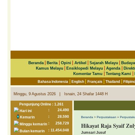
|
|
|
|
|
Beranda
Berita
Opini
Artikel
Sejarah Melayu
Budaya
|
|
|
Kamus Melayu
Ensiklopedi Melayu
Agenda
Direkt
|
|
Komentar Tamu
Tentang Kami
|
|
|
|
Bahasa Indonesia
English
Français
Thailand
Filipin
|
Minggu, 9 Agustus 2026
Isnain, 24 Shafar 1448 H
Pengunjung Online : 1.261
:
24.490
Hari ini
:
28.590
Kemarin
Beranda
>
Perpustakaan
»
Perpustaka
:
258.729
Hikayat Raja Syaif Zu
Minggu kemarin
:
11.454.048
Bulan kemarin
Jumsari Jusuf