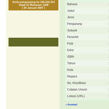
Anda pengunjung ke 105.216.314
Bahasa
:
Sejak 01 Muharam 1428
( 20 Januari 2007 )
Judul
:
Jenis
:
Pengarang
:
Subyek
:
Penerbit
:
Fisik
:
Edisi
:
ISBN
:
Tahun
:
Kota
:
Negara
:
No. Klasifikasi
:
Catatan Umum
:
Lokasi (URL)
:
« Kembali