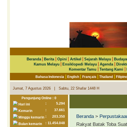
|
|
|
|
|
Beranda
Berita
Opini
Artikel
Sejarah Melayu
Budaya
|
|
|
Kamus Melayu
Ensiklopedi Melayu
Agenda
Direkt
|
|
Komentar Tamu
Tentang Kami
|
|
|
|
Bahasa Indonesia
English
Français
Thailand
Filipin
|
Jumat, 7 Agustus 2026
Sabtu, 22 Shafar 1448 H
Pengunjung Online : 0
:
5.294
Hari ini
:
37.661
Kemarin
Beranda
>
Perpustakaa
:
203.350
Minggu kemarin
:
11.454.048
Rakyat Batak Toba Suat
Bulan kemarin