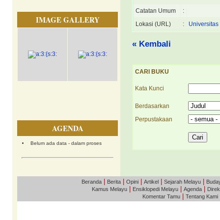
Catatan Umum
:
IMAGE GALLERY
Lokasi (URL)
:
Universitas
« Kembali
CARI BUKU
Kata Kunci
Berdasarkan
Perpustakaan
AGENDA
Belum ada data - dalam proses
|
|
|
|
|
Beranda
Berita
Opini
Artikel
Sejarah Melayu
Buda
|
|
|
Kamus Melayu
Ensiklopedi Melayu
Agenda
Direk
|
Komentar Tamu
Tentang Kami