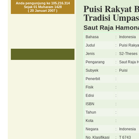
Anda pengunjung ke 105.216.314
Puisi Rakyat 
Sejak 01 Muharam 1428
( 20 Januari 2007 )
Tradisi Umpas
Saut Raja Hamon
Bahasa
:
Indonesia
Judul
:
Puisi Raky
Jenis
:
S2-Theses
Pengarang
:
Saut Raja 
Subyek
:
Puisi
Penerbit
:
Fisik
:
Edisi
:
ISBN
:
Tahun
:
Kota
:
Negara
:
Indonesia
No. Klasifikasi
:
T 6743