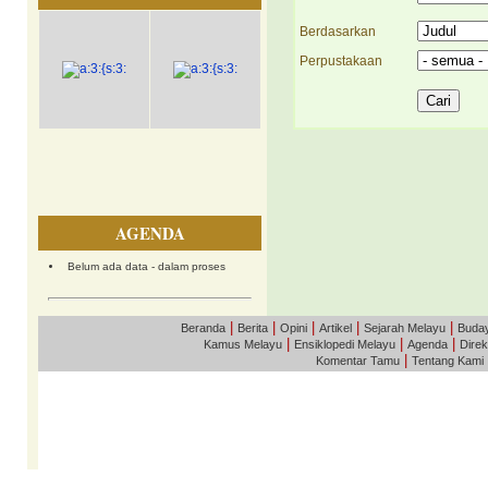
Berdasarkan
Perpustakaan
AGENDA
Belum ada data - dalam proses
|
|
|
|
|
Beranda
Berita
Opini
Artikel
Sejarah Melayu
Buda
|
|
|
Kamus Melayu
Ensiklopedi Melayu
Agenda
Direk
|
Komentar Tamu
Tentang Kami