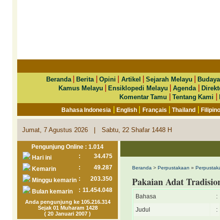
|
|
|
|
|
Beranda
Berita
Opini
Artikel
Sejarah Melayu
Budaya
|
|
|
Kamus Melayu
Ensiklopedi Melayu
Agenda
Direkt
|
|
Komentar Tamu
Tentang Kami
|
|
|
|
Bahasa Indonesia
English
Français
Thailand
Filipin
|
Jumat, 7 Agustus 2026
Sabtu, 22 Shafar 1448 H
Pengunjung Online : 1.014
:
34.475
Hari ini
:
49.287
Beranda
>
Perpustakaan
»
Perpustaka
Kemarin
:
203.350
Pakaian Adat Tradisio
Minggu kemarin
:
11.454.048
Bulan kemarin
Bahasa
:
Anda pengunjung ke 105.216.314
Sejak 01 Muharam 1428
Judul
:
( 20 Januari 2007 )