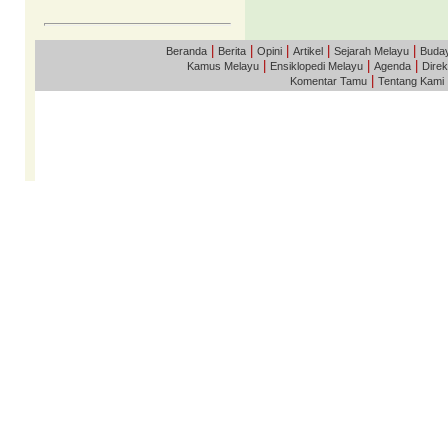
|
|
|
|
|
Beranda
Berita
Opini
Artikel
Sejarah Melayu
Buda
|
|
|
Kamus Melayu
Ensiklopedi Melayu
Agenda
Direk
|
Komentar Tamu
Tentang Kami