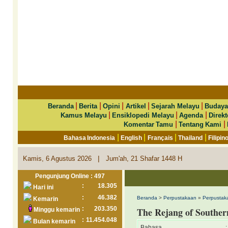
|
|
|
|
|
Beranda
Berita
Opini
Artikel
Sejarah Melayu
Budaya
|
|
|
Kamus Melayu
Ensiklopedi Melayu
Agenda
Direkt
|
|
Komentar Tamu
Tentang Kami
|
|
|
|
Bahasa Indonesia
English
Français
Thailand
Filipin
|
Kamis, 6 Agustus 2026
Jum'ah, 21 Shafar 1448 H
Pengunjung Online : 497
:
18.305
Hari ini
:
46.382
Beranda
>
Perpustakaan
»
Perpustaka
Kemarin
:
203.350
The Rejang of Southe
Minggu kemarin
:
11.454.048
Bulan kemarin
Bahasa
: