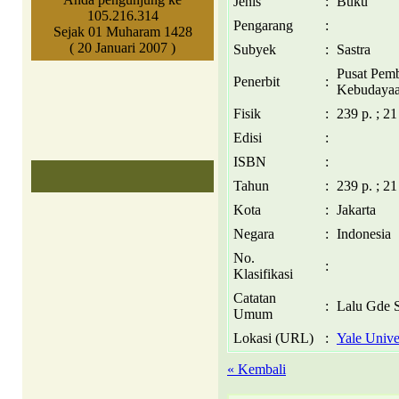
Jenis
:
Buku
105.216.314
Pengarang
:
Sejak 01 Muharam 1428
( 20 Januari 2007 )
Subyek
:
Sastra
Pusat Pem
Penerbit
:
Kebudaya
Fisik
:
239 p. ; 21
Edisi
:
ISBN
:
Tahun
:
239 p. ; 21
Kota
:
Jakarta
Negara
:
Indonesia
No.
:
Klasifikasi
Catatan
:
Lalu Gde S
Umum
Lokasi (URL)
:
Yale Unive
« Kembali