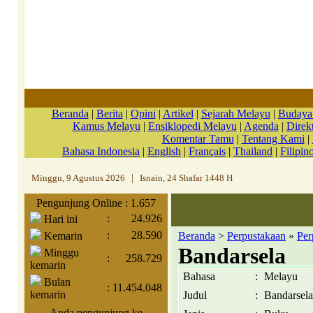
Beranda
|
Berita
|
Opini
|
Artikel
|
Sejarah Melayu
|
Budaya
Kamus Melayu
|
Ensiklopedi Melayu
|
Agenda
|
Direkt
Komentar Tamu
|
Tentang Kami
|
Bahasa Indonesia
|
English
|
Français
|
Thailand
|
Filipin
Minggu, 9 Agustus 2026
|
Isnain, 24 Shafar 1448 H
Pengunjung Online : 1.657
:
24.926
Hari ini
:
28.590
Kemarin
Beranda
>
Perpustakaan
»
Per
Bandarsela
Minggu
:
258.729
kemarin
Bahasa
:
Melayu
Bulan
:
11.454.048
kemarin
Judul
:
Bandarsela
Anda pengunjung ke