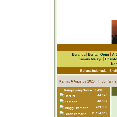
|
|
|
Beranda
Berita
Opini
Art
|
Kamus Melayu
Ensikl
Kom
|
Bahasa Indonesia
Engl
|
Kamis, 6 Agustus 2026
Jum'ah, 2
Pengunjung Online : 3.438
:
44.476
Hari ini
:
46.382
Kemarin
:
203.350
Minggu kemarin
:
11.454.048
Bulan kemarin