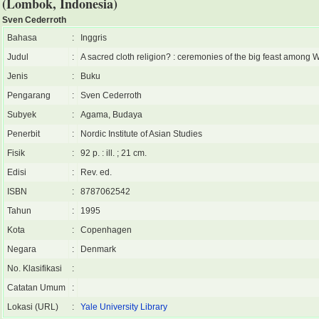
(Lombok, Indonesia)
Sven Cederroth
Bahasa
:
Inggris
Judul
:
A sacred cloth religion? : ceremonies of the big feast among
Jenis
:
Buku
Pengarang
:
Sven Cederroth
Subyek
:
Agama, Budaya
Penerbit
:
Nordic Institute of Asian Studies
Fisik
:
92 p. : ill. ; 21 cm.
Edisi
:
Rev. ed.
ISBN
:
8787062542
Tahun
:
1995
Kota
:
Copenhagen
Negara
:
Denmark
No. Klasifikasi
:
Catatan Umum
:
Lokasi (URL)
:
Yale University Library