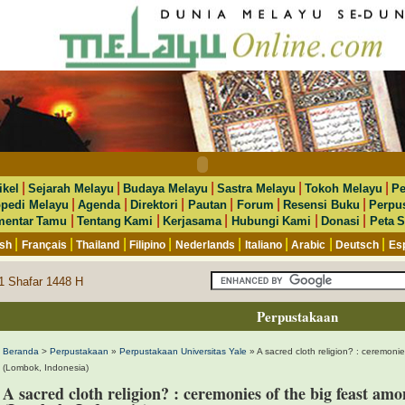
|
|
|
|
|
ikel
Sejarah Melayu
Budaya Melayu
Sastra Melayu
Tokoh Melayu
Pe
|
|
|
|
|
|
opedi Melayu
Agenda
Direktori
Pautan
Forum
Resensi Buku
Perpu
|
|
|
|
|
entar Tamu
Tentang Kami
Kerjasama
Hubungi Kami
Donasi
Peta S
|
|
|
|
|
|
|
|
ish
Français
Thailand
Filipino
Nederlands
Italiano
Arabic
Deutsch
Es
1 Shafar 1448 H
Perpustakaan
Beranda
>
Perpustakaan
»
Perpustakaan Universitas Yale
» A sacred cloth religion? : ceremon
(Lombok, Indonesia)
A sacred cloth religion? : ceremonies of the big feast a