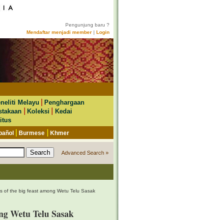
Pengunjung baru ?
Mendaftar menjadi member
|
Login
|
neliti Melayu
Penghargaan
|
|
stakaan
Koleksi
Kedai
itus
|
|
pañol
Burmese
Khmer
Advanced Search »
ies of the big feast among Wetu Telu Sasak
mong Wetu Telu Sasak