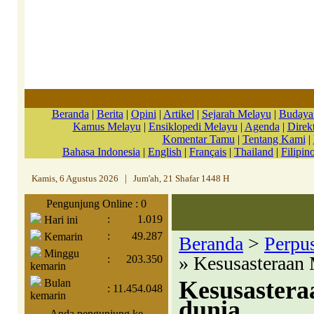
Beranda
|
Berita
|
Opini
|
Artikel
|
Sejarah Melayu
|
Budaya
Kamus Melayu
|
Ensiklopedi Melayu
|
Agenda
|
Direkt
Komentar Tamu
|
Tentang Kami
|
Bahasa Indonesia
|
English
|
Français
|
Thailand
|
Filipin
Kamis, 6 Agustus 2026
|
Jum'ah, 21 Shafar 1448 H
Pengunjung Online : 0
:
1.019
Hari ini
:
49.287
Kemarin
Beranda
>
Perpu
Minggu
» Kesusasteraan 
:
203.350
kemarin
Kesusastera
Bulan
:
11.454.048
kemarin
dunia
Anda pengunjung ke