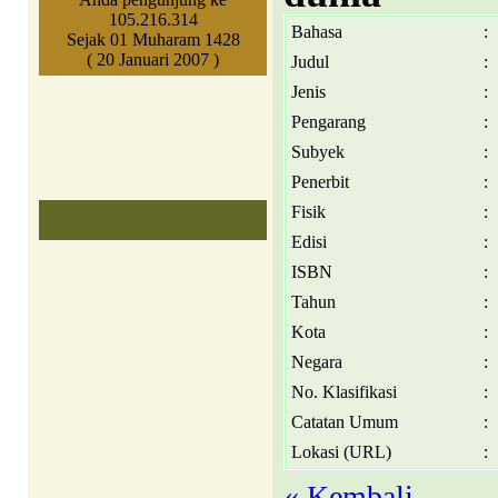
105.216.314
Bahasa
:
Sejak 01 Muharam 1428
( 20 Januari 2007 )
Judul
:
Jenis
:
Pengarang
:
Subyek
:
Penerbit
:
Fisik
:
Edisi
:
ISBN
:
Tahun
:
Kota
:
Negara
:
No. Klasifikasi
:
Catatan Umum
:
Lokasi (URL)
:
« Kembali