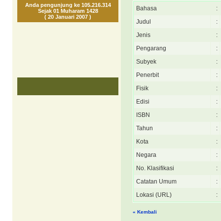
Anda pengunjung ke 105.216.314
Bahasa
:
Sejak 01 Muharam 1428
( 20 Januari 2007 )
Judul
:
Jenis
:
Pengarang
:
Subyek
:
Penerbit
:
Fisik
:
Edisi
:
ISBN
:
Tahun
:
Kota
:
Negara
:
No. Klasifikasi
:
Catatan Umum
:
Lokasi (URL)
:
« Kembali