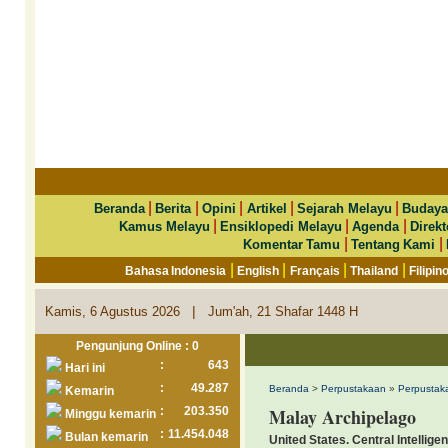
|
|
|
|
|
Beranda
Berita
Opini
Artikel
Sejarah Melayu
Budaya
|
|
|
Kamus Melayu
Ensiklopedi Melayu
Agenda
Direkt
|
|
Komentar Tamu
Tentang Kami
|
|
|
|
Bahasa Indonesia
English
Français
Thailand
Filipin
|
Kamis, 6 Agustus 2026
Jum'ah, 21 Shafar 1448 H
Pengunjung Online : 0
:
643
Hari ini
:
49.287
Beranda
>
Perpustakaan
»
Perpustaka
Kemarin
:
203.350
Malay Archipelago
Minggu kemarin
:
11.454.048
Bulan kemarin
United States. Central Intellig