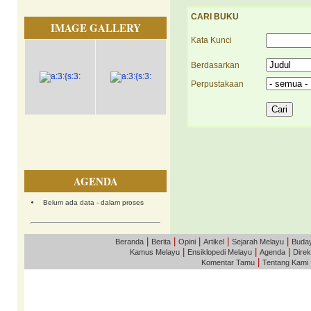
CARI BUKU
IMAGE GALLERY
Kata Kunci
Berdasarkan
Perpustakaan
AGENDA
Belum ada data - dalam proses
|
|
|
|
|
Beranda
Berita
Opini
Artikel
Sejarah Melayu
Buda
|
|
|
Kamus Melayu
Ensiklopedi Melayu
Agenda
Direk
|
Komentar Tamu
Tentang Kami