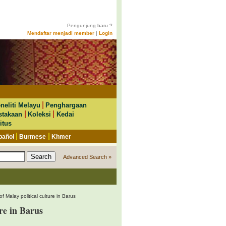
Pengunjung baru ?
Mendaftar menjadi member
|
Login
|
neliti Melayu
Penghargaan
|
|
stakaan
Koleksi
Kedai
itus
|
|
pañol
Burmese
Khmer
Advanced Search »
of Malay political culture in Barus
ure in Barus