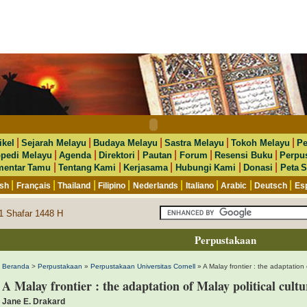
|
|
|
|
|
ikel
Sejarah Melayu
Budaya Melayu
Sastra Melayu
Tokoh Melayu
Pe
|
|
|
|
|
|
opedi Melayu
Agenda
Direktori
Pautan
Forum
Resensi Buku
Perpu
|
|
|
|
|
entar Tamu
Tentang Kami
Kerjasama
Hubungi Kami
Donasi
Peta S
|
|
|
|
|
|
|
|
ish
Français
Thailand
Filipino
Nederlands
Italiano
Arabic
Deutsch
Es
1 Shafar 1448 H
Perpustakaan
Beranda
>
Perpustakaan
»
Perpustakaan Universitas Cornell
» A Malay frontier : the adaptation 
A Malay frontier : the adaptation of Malay political cult
Jane E. Drakard