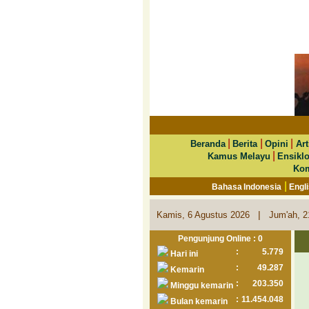
|
|
|
Beranda
Berita
Opini
Art
|
Kamus Melayu
Ensikl
Kom
|
Bahasa Indonesia
Engl
|
Kamis, 6 Agustus 2026
Jum'ah, 2
Pengunjung Online : 0
:
5.779
Hari ini
:
49.287
Kemarin
:
203.350
Minggu kemarin
:
11.454.048
Bulan kemarin