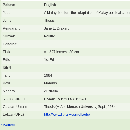
Bahasa
:
English
Judul
:
A Malay frontier : the adaptation of Malay political cult
Jenis
:
Thesis
Pengarang
:
Jane E. Drakard
Subyek
:
Poilitik
Penerbit
:
Fisik
:
vii, 327 leaves ; 30 cm
Edisi
:
1st Ed
ISBN
:
Tahun
:
1984
Kota
:
Monash
Negara
:
Australia
No. Klasifikasi
:
DS646.15.B29 D7x 1984 +
Catatan Umum
:
Thesis (M.A.)--Monash University, Sept., 1984
Lokasi (URL)
:
http://www.library.cornell.edu/
« Kembali