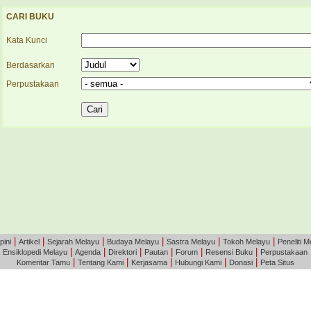
CARI BUKU
Kata Kunci
Berdasarkan
Perpustakaan
|
|
|
|
|
|
pini
Artikel
Sejarah Melayu
Budaya Melayu
Sastra Melayu
Tokoh Melayu
Peneliti M
|
|
|
|
|
|
|
Ensiklopedi Melayu
Agenda
Direktori
Pautan
Forum
Resensi Buku
Perpustakaan
|
|
|
|
|
Komentar Tamu
Tentang Kami
Kerjasama
Hubungi Kami
Donasi
Peta Situs