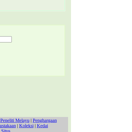
|
Peneliti Melayu
|
Penghargaan
ustakaan
|
Koleksi
|
Kedai
 Situs