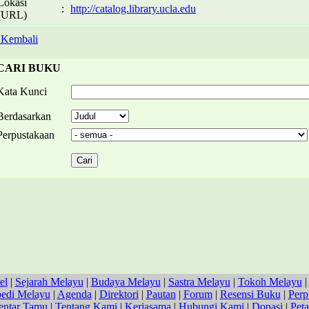
Lokasi
:
http://catalog.library.ucla.edu
(URL)
 Kembali
CARI BUKU
Kata Kunci
Berdasarkan
Perpustakaan
el
|
Sejarah Melayu
|
Budaya Melayu
|
Sastra Melayu
|
Tokoh Melayu
pedi Melayu
|
Agenda
|
Direktori
|
Pautan
|
Forum
|
Resensi Buku
|
Perp
ntar Tamu
|
Tentang Kami
|
Kerjasama
|
Hubungi Kami
|
Donasi
|
Peta