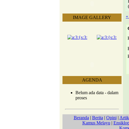
«
IMAGE GALLERY
AGENDA
Belum ada data - dalam
proses
Beranda
|
Berita
|
Opini
|
Artik
Kamus Melayu
|
Ensiklo
Kome