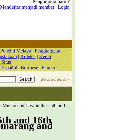
Pengunjung baru ?
Mendaftar menjadi member
|
Login
|
Peneliti Melayu
|
Penghargaan
ustakaan
|
Koleksi
|
Kedai
 Situs
|
Español
|
Burmese
|
Khmer
Advanced Search »
 Muslims in Java in the 15th and
5th and 16th
Sĕmarang and