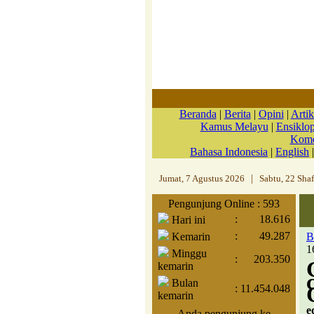
Beranda
|
Berita
|
Opini
|
Artik
Kamus Melayu
|
Ensiklo
Kome
Bahasa Indonesia
|
English
Jumat, 7 Agustus 2026
|
Sabtu, 22 Sha
Pengunjung Online : 593
:
18.616
Hari ini
:
49.287
Kemarin
B
1
Minggu
:
203.350
kemarin
Bulan
:
11.454.048
kemarin
e
Anda pengunjung ke