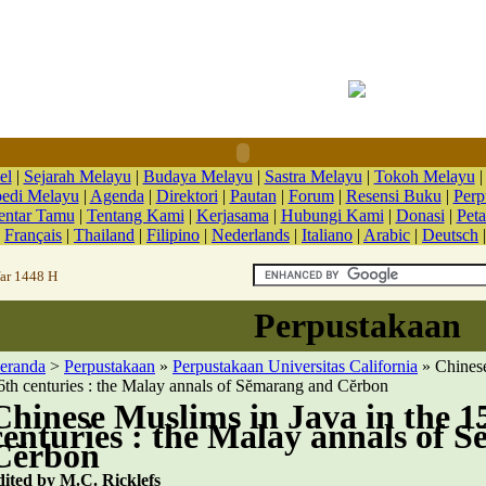
el
|
Sejarah Melayu
|
Budaya Melayu
|
Sastra Melayu
|
Tokoh Melayu
pedi Melayu
|
Agenda
|
Direktori
|
Pautan
|
Forum
|
Resensi Buku
|
Perp
ntar Tamu
|
Tentang Kami
|
Kerjasama
|
Hubungi Kami
|
Donasi
|
Peta
|
Français
|
Thailand
|
Filipino
|
Nederlands
|
Italiano
|
Arabic
|
Deutsch
far 1448 H
Perpustakaan
eranda
>
Perpustakaan
»
Perpustakaan Universitas California
» Chinese
6th centuries : the Malay annals of Sĕmarang and Cĕrbon
Chinese Muslims in Java in the 1
centuries : the Malay annals of 
Cĕrbon
dited by M.C. Ricklefs