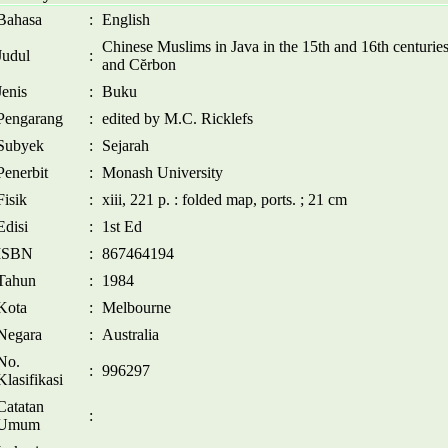
Bahasa
:
English
Chinese Muslims in Java in the 15th and 16th centuries
Judul
:
and Cĕrbon
Jenis
:
Buku
Pengarang
:
edited by M.C. Ricklefs
Subyek
:
Sejarah
Penerbit
:
Monash University
Fisik
:
xiii, 221 p. : folded map, ports. ; 21 cm
Edisi
:
1st Ed
ISBN
:
867464194
Tahun
:
1984
Kota
:
Melbourne
Negara
:
Australia
No.
:
996297
Klasifikasi
Catatan
:
Umum