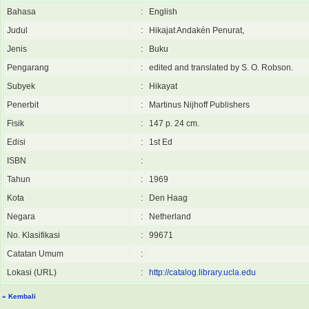
Bahasa
:
English
Judul
:
Hikajat Andakén Penurat,
Jenis
:
Buku
Pengarang
:
edited and translated by S. O. Robson.
Subyek
:
Hikayat
Penerbit
:
Martinus Nijhoff Publishers
Fisik
:
147 p. 24 cm.
Edisi
:
1st Ed
ISBN
:
Tahun
:
1969
Kota
:
Den Haag
Negara
:
Netherland
No. Klasifikasi
:
99671
Catatan Umum
:
Lokasi (URL)
:
http://catalog.library.ucla.edu
« Kembali