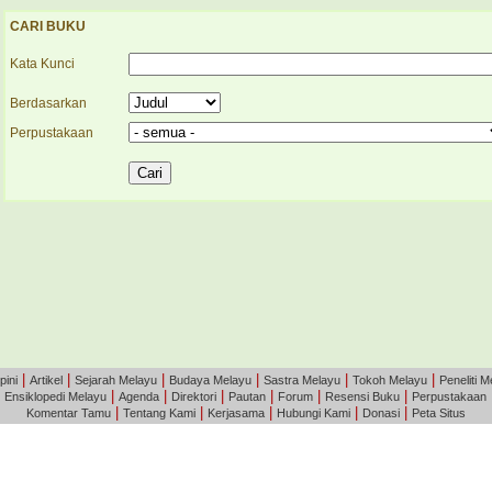
CARI BUKU
Kata Kunci
Berdasarkan
Perpustakaan
|
|
|
|
|
|
pini
Artikel
Sejarah Melayu
Budaya Melayu
Sastra Melayu
Tokoh Melayu
Peneliti M
|
|
|
|
|
|
|
Ensiklopedi Melayu
Agenda
Direktori
Pautan
Forum
Resensi Buku
Perpustakaan
|
|
|
|
|
Komentar Tamu
Tentang Kami
Kerjasama
Hubungi Kami
Donasi
Peta Situs