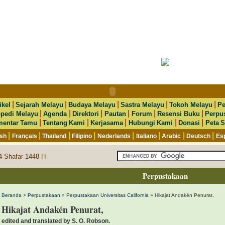
|
|
|
|
|
ikel
Sejarah Melayu
Budaya Melayu
Sastra Melayu
Tokoh Melayu
Pe
|
|
|
|
|
|
opedi Melayu
Agenda
Direktori
Pautan
Forum
Resensi Buku
Perpu
|
|
|
|
|
entar Tamu
Tentang Kami
Kerjasama
Hubungi Kami
Donasi
Peta S
|
|
|
|
|
|
|
|
ish
Français
Thailand
Filipino
Nederlands
Italiano
Arabic
Deutsch
Es
24 Shafar 1448 H
Perpustakaan
Beranda
>
Perpustakaan
»
Perpustakaan Universitas California
» Hikajat Andakén Penurat,
Hikajat Andakén Penurat,
edited and translated by S. O. Robson.