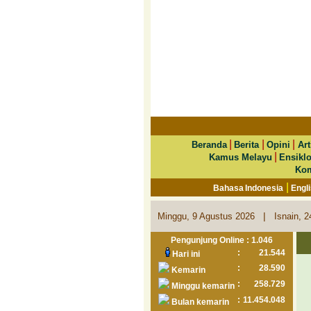
|
|
|
Beranda
Berita
Opini
Art
|
Kamus Melayu
Ensikl
Kom
|
Bahasa Indonesia
Engl
|
Minggu, 9 Agustus 2026
Isnain, 
Pengunjung Online : 1.046
:
21.544
Hari ini
:
28.590
Kemarin
:
258.729
Minggu kemarin
:
11.454.048
Bulan kemarin