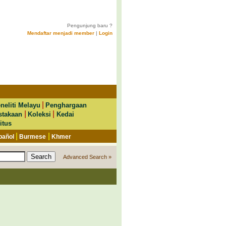
Pengunjung baru ?
Mendaftar menjadi member
|
Login
|
neliti Melayu
Penghargaan
|
|
stakaan
Koleksi
Kedai
itus
|
|
pañol
Burmese
Khmer
Advanced Search »