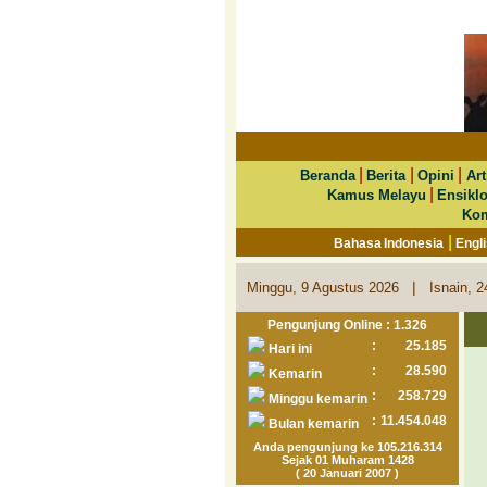
|
|
|
Beranda
Berita
Opini
Art
|
Kamus Melayu
Ensikl
Kom
|
Bahasa Indonesia
Engl
|
Minggu, 9 Agustus 2026
Isnain, 
Pengunjung Online : 1.326
:
25.185
Hari ini
:
28.590
Kemarin
:
258.729
Minggu kemarin
:
11.454.048
Bulan kemarin
Anda pengunjung ke 105.216.314
Sejak 01 Muharam 1428
( 20 Januari 2007 )