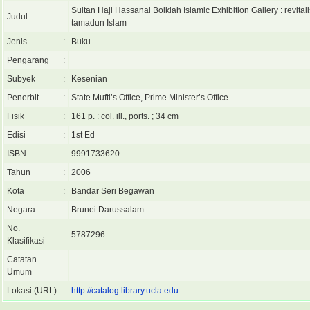
Sultan Haji Hassanal Bolkiah Islamic Exhibition Gallery : revitali
Judul
:
tamadun Islam
Jenis
:
Buku
Pengarang
:
Subyek
:
Kesenian
Penerbit
:
State Mufti’s Office, Prime Minister’s Office
Fisik
:
161 p. : col. ill., ports. ; 34 cm
Edisi
:
1st Ed
ISBN
:
9991733620
Tahun
:
2006
Kota
:
Bandar Seri Begawan
Negara
:
Brunei Darussalam
No.
:
5787296
Klasifikasi
Catatan
:
Umum
Lokasi (URL)
:
http://catalog.library.ucla.edu