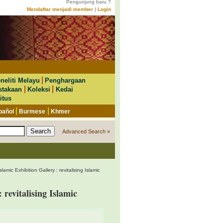
Pengunjung baru ?
Mendaftar menjadi member
|
Login
|
neliti Melayu
Penghargaan
|
|
stakaan
Koleksi
Kedai
itus
|
|
pañol
Burmese
Khmer
Advanced Search »
amic Exhibition Gallery : revitalising Islamic
 revitalising Islamic