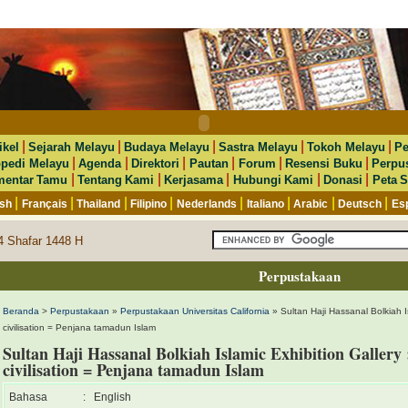
|
|
|
|
|
ikel
Sejarah Melayu
Budaya Melayu
Sastra Melayu
Tokoh Melayu
Pe
|
|
|
|
|
|
opedi Melayu
Agenda
Direktori
Pautan
Forum
Resensi Buku
Perpu
|
|
|
|
|
entar Tamu
Tentang Kami
Kerjasama
Hubungi Kami
Donasi
Peta S
|
|
|
|
|
|
|
|
ish
Français
Thailand
Filipino
Nederlands
Italiano
Arabic
Deutsch
Es
24 Shafar 1448 H
Perpustakaan
Beranda
>
Perpustakaan
»
Perpustakaan Universitas California
» Sultan Haji Hassanal Bolkiah Isl
civilisation = Penjana tamadun Islam
Sultan Haji Hassanal Bolkiah Islamic Exhibition Gallery :
civilisation = Penjana tamadun Islam
Bahasa
:
English