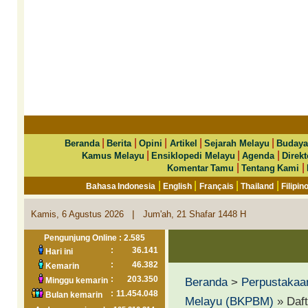
|
|
|
|
|
Beranda
Berita
Opini
Artikel
Sejarah Melayu
Budaya
|
|
|
Kamus Melayu
Ensiklopedi Melayu
Agenda
Direkt
|
|
Komentar Tamu
Tentang Kami
|
|
|
|
Bahasa Indonesia
English
Français
Thailand
Filipin
|
Kamis, 6 Agustus 2026
Jum'ah, 21 Shafar 1448 H
Pengunjung Online : 2.585
:
36.141
Hari ini
:
46.382
Kemarin
:
203.350
Beranda
>
Perpustakaa
Minggu kemarin
:
11.454.048
Bulan kemarin
Melayu (BKPBM)
» Daft