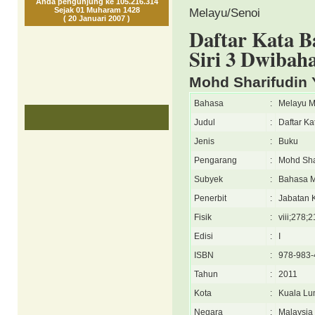
Anda pengunjung ke 105.216.314
Sejak 01 Muharam 1428
Melayu/Senoi
( 20 Januari 2007 )
Daftar Kata B
Siri 3 Dwibah
Mohd Sharifudin
Bahasa
:
Melayu M
Judul
:
Daftar Ka
Jenis
:
Buku
Pengarang
:
Mohd Sha
Subyek
:
Bahasa 
Penerbit
:
Jabatan 
Fisik
:
viii;278;2
Edisi
:
I
ISBN
:
978-983-
Tahun
:
2011
Kota
:
Kuala Lu
Negara
:
Malaysia