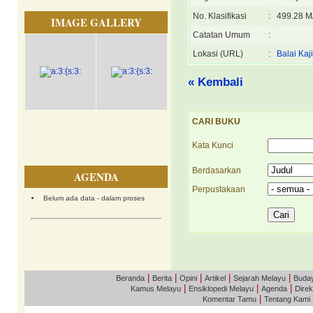
No. Klasifikasi
:
499.28 M
IMAGE GALLERY
Catatan Umum
:
Lokasi (URL)
:
Balai Ka
« Kembali
CARI BUKU
Kata Kunci
Berdasarkan
AGENDA
Perpustakaan
Belum ada data - dalam proses
|
|
|
|
|
Beranda
Berita
Opini
Artikel
Sejarah Melayu
Buda
|
|
|
Kamus Melayu
Ensiklopedi Melayu
Agenda
Direk
|
Komentar Tamu
Tentang Kami