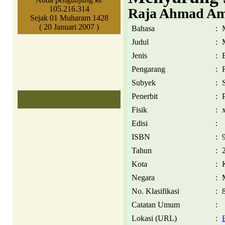
105.216.314
Raja Ahmad Am
Sejak 01 Muharam 1428
( 20 Januari 2007 )
Bahasa
:
Judul
:
Jenis
:
Pengarang
:
Subyek
:
Penerbit
:
Fisik
:
Edisi
:
ISBN
:
Tahun
:
Kota
:
Negara
:
No. Klasifikasi
:
Catatan Umum
:
Lokasi (URL)
: