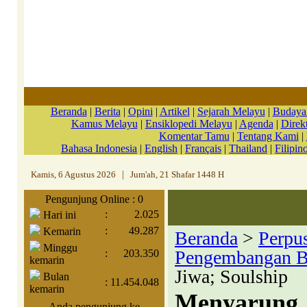
Beranda
|
Berita
|
Opini
|
Artikel
|
Sejarah Melayu
|
Budaya
Kamus Melayu
|
Ensiklopedi Melayu
|
Agenda
|
Direkt
Komentar Tamu
|
Tentang Kami
|
Bahasa Indonesia
|
English
|
Français
|
Thailand
|
Filipin
Kamis, 6 Agustus 2026
|
Jum'ah, 21 Shafar 1448 H
Pengunjung Online : 0
:
2.025
Hari ini
:
49.287
Kemarin
Beranda
>
Perpu
Minggu
Pengembangan 
:
203.350
kemarin
Jiwa; Soulship
Bulan
:
11.454.048
kemarin
Menyarung J
Anda pengunjung ke