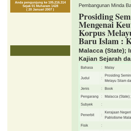
Anda pengunjung ke 105.216.314
Pembangunan Minda Bar
Sejak 01 Muharam 1428
( 20 Januari 2007 )
Prosiding Sem
Mengenai Keut
Korpus Melay
Baru Islam : 
Malacca (State); I
Kajian Sejarah da
Bahasa
:
Malay
Prosiding Semin
Judul
:
Melayu Silam d
Jenis
:
Book
Pengarang
:
Malacca (State);
Subyek
:
Kerajaan Negeri 
Penerbit
:
Patriotisme Mal
Fisik
: