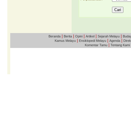
|
|
|
|
|
Beranda
Berita
Opini
Artikel
Sejarah Melayu
Buda
|
|
|
Kamus Melayu
Ensiklopedi Melayu
Agenda
Direk
|
Komentar Tamu
Tentang Kami