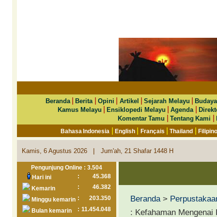
|
|
|
|
|
Beranda
Berita
Opini
Artikel
Sejarah Melayu
Budaya
|
|
|
Kamus Melayu
Ensiklopedi Melayu
Agenda
Direkt
|
|
Komentar Tamu
Tentang Kami
|
|
|
|
Bahasa Indonesia
English
Français
Thailand
Filipin
|
Kamis, 6 Agustus 2026
Jum'ah, 21 Shafar 1448 H
Pengunjung Online : 3.504
:
45.368
Hari ini
:
46.382
Kemarin
Beranda
>
Perpustakaa
:
203.350
Minggu kemarin
:
11.454.048
Bulan kemarin
: Kefahaman Mengenai 