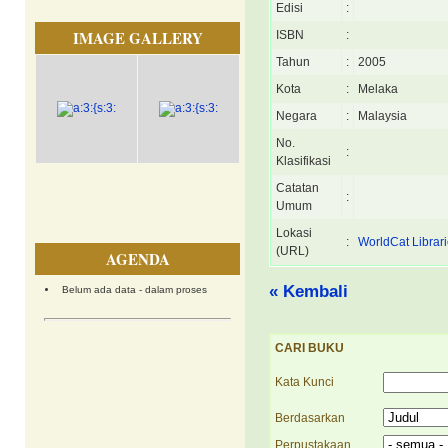
Edisi
:
IMAGE GALLERY
ISBN
:
Tahun
:
2005
Kota
:
Melaka
Negara
:
Malaysia
No.
:
Klasifikasi
Catatan
:
Umum
Lokasi
:
WorldCat Libra
(URL)
AGENDA
« Kembali
Belum ada data - dalam proses
CARI BUKU
Kata Kunci
Berdasarkan
Perpustakaan