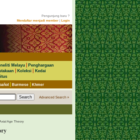
Pengunjung baru ?
Mendaftar menjadi member
|
Login
|
neliti Melayu
Penghargaan
|
|
stakaan
Koleksi
Kedai
itus
|
|
pañol
Burmese
Khmer
Advanced Search »
 Axial Age Theory
ory