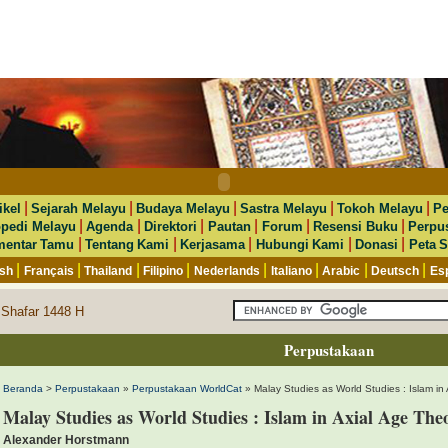
|
|
|
|
|
ikel
Sejarah Melayu
Budaya Melayu
Sastra Melayu
Tokoh Melayu
Pe
|
|
|
|
|
|
opedi Melayu
Agenda
Direktori
Pautan
Forum
Resensi Buku
Perpu
|
|
|
|
|
entar Tamu
Tentang Kami
Kerjasama
Hubungi Kami
Donasi
Peta S
|
|
|
|
|
|
|
|
ish
Français
Thailand
Filipino
Nederlands
Italiano
Arabic
Deutsch
Es
 Shafar 1448 H
Perpustakaan
Beranda
>
Perpustakaan
»
Perpustakaan WorldCat
» Malay Studies as World Studies : Islam in
Malay Studies as World Studies : Islam in Axial Age The
Alexander Horstmann