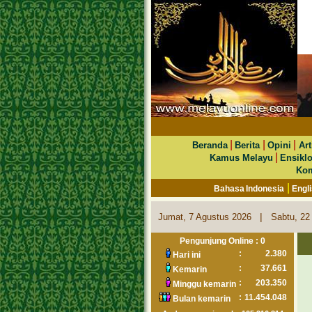
|
|
|
Beranda
Berita
Opini
Art
|
Kamus Melayu
Ensikl
Kom
|
Bahasa Indonesia
Engl
|
Jumat, 7 Agustus 2026
Sabtu, 22
Pengunjung Online : 0
:
2.380
Hari ini
:
37.661
Kemarin
:
203.350
Minggu kemarin
:
11.454.048
Bulan kemarin