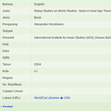
Bahasa
:
English
Judul
:
Malay Studies as World Studies : Islam in Axial Age Theo
Jenis
:
Book
Pengarang
:
Alexander Horstmann
Subyek
:
Penerbit
:
International Institute for Asian Studies (IIAS); Dewan B
Fisik
:
Edisi
:
ISBN
:
Tahun
:
2004
Kota
:
s.l.
Negara
:
No. Klasifikasi
:
Catatan Umum
:
Lokasi (URL)
:
WorldCat Libraries � USA
« Kembali