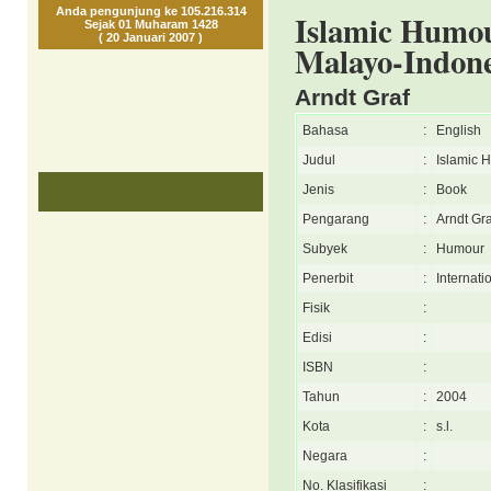
Anda pengunjung ke 105.216.314
Islamic Humou
Sejak 01 Muharam 1428
( 20 Januari 2007 )
Malayo-Indone
Arndt Graf
Bahasa
:
English
Judul
:
Islamic 
Jenis
:
Book
Pengarang
:
Arndt Gra
Subyek
:
Humour
Penerbit
:
Internati
Fisik
:
Edisi
:
ISBN
:
Tahun
:
2004
Kota
:
s.l.
Negara
:
No. Klasifikasi
: