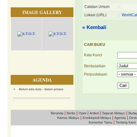
Catatan Umum
:
IMAGE GALLERY
Lokasi (URL)
:
WorldCat
« Kembali
CARI BUKU
Kata Kunci
Berdasarkan
Perpustakaan
AGENDA
Belum ada data - dalam proses
|
|
|
|
|
Beranda
Berita
Opini
Artikel
Sejarah Melayu
Buda
|
|
|
Kamus Melayu
Ensiklopedi Melayu
Agenda
Direk
|
Komentar Tamu
Tentang Kami