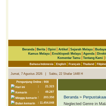
|
|
|
|
|
Beranda
Berita
Opini
Artikel
Sejarah Melayu
Budaya
|
|
|
Kamus Melayu
Ensiklopedi Melayu
Agenda
Direkt
|
|
Komentar Tamu
Tentang Kami
|
|
|
|
Bahasa Indonesia
English
Français
Thailand
Filipin
|
Jumat, 7 Agustus 2026
Sabtu, 22 Shafar 1448 H
Pengunjung Online : 908
:
21.323
Hari ini
:
49.287
Kemarin
Beranda
>
Perpustakaa
:
203.350
Minggu kemarin
:
11.454.048
Neglected Genre in Mal
Bulan kemarin