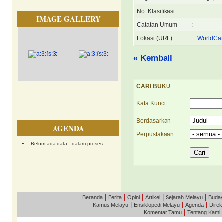
No. Klasifikasi
:
IMAGE GALLERY
Catatan Umum
:
Lokasi (URL)
:
WorldCat
« Kembali
CARI BUKU
Kata Kunci
Berdasarkan
AGENDA
Perpustakaan
Belum ada data - dalam proses
|
|
|
|
|
Beranda
Berita
Opini
Artikel
Sejarah Melayu
Buda
|
|
|
Kamus Melayu
Ensiklopedi Melayu
Agenda
Direk
|
Komentar Tamu
Tentang Kami