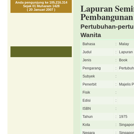
Anda pengunjung ke 105.216.314
Lapuran Semi
Sejak 01 Muharam 1428
( 20 Januari 2007 )
Pembangunan
Pertubuhan-pert
Wanita
Bahasa
:
Malay
Judul
:
Lapuran
Jenis
:
Book
Pengarang
:
Pertubuh
Subyek
:
Penerbit
:
Majelis 
Fisik
:
Edisi
:
ISBN
:
Tahun
:
1975
Kota
:
Singapo
Negara
:
Singapo