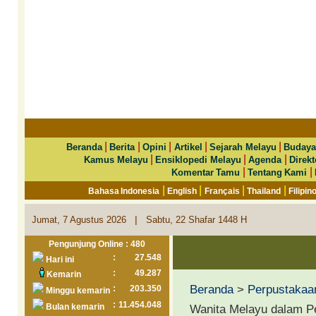
|
|
|
|
|
Beranda
Berita
Opini
Artikel
Sejarah Melayu
Budaya
|
|
|
Kamus Melayu
Ensiklopedi Melayu
Agenda
Direkt
|
|
Komentar Tamu
Tentang Kami
|
|
|
|
Bahasa Indonesia
English
Français
Thailand
Filipin
|
Jumat, 7 Agustus 2026
Sabtu, 22 Shafar 1448 H
Pengunjung Online : 480
:
27.548
Hari ini
:
49.287
Kemarin
Beranda
>
Perpustakaa
:
203.350
Minggu kemarin
:
11.454.048
Bulan kemarin
Wanita Melayu dalam 