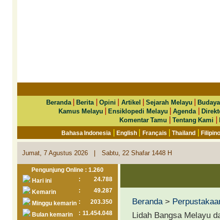
|
|
|
|
|
Beranda
Berita
Opini
Artikel
Sejarah Melayu
Budaya
|
|
|
Kamus Melayu
Ensiklopedi Melayu
Agenda
Direkt
|
|
Komentar Tamu
Tentang Kami
|
|
|
|
Bahasa Indonesia
English
Français
Thailand
Filipin
|
Jumat, 7 Agustus 2026
Sabtu, 22 Shafar 1448 H
Pengunjung Online : 1.260
:
24.788
Hari ini
:
49.287
Kemarin
Beranda
>
Perpustakaa
:
203.350
Minggu kemarin
:
11.454.048
Lidah Bangsa Melayu d
Bulan kemarin