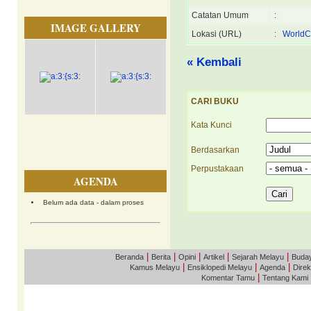
Catatan Umum
:
IMAGE GALLERY
Lokasi (URL)
:
WorldC
« Kembali
CARI BUKU
Kata Kunci
Berdasarkan
Perpustakaan
AGENDA
Belum ada data - dalam proses
|
|
|
|
|
Beranda
Berita
Opini
Artikel
Sejarah Melayu
Buda
|
|
|
Kamus Melayu
Ensiklopedi Melayu
Agenda
Direk
|
Komentar Tamu
Tentang Kami