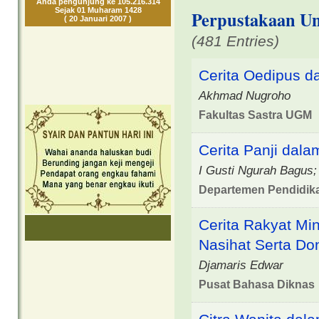
Anda pengunjung ke 105.216.314
Sejak 01 Muharam 1428
Perpustakaan Un
( 20 Januari 2007 )
(481 Entries)
Cerita Oedipus d
Akhmad Nugroho
Fakultas Sastra UGM
Cerita Panji dalam
I Gusti Ngurah Bagus;
Departemen Pendidik
Cerita Rakyat Mi
Nasihat Serta Do
Djamaris Edwar
Pusat Bahasa Diknas