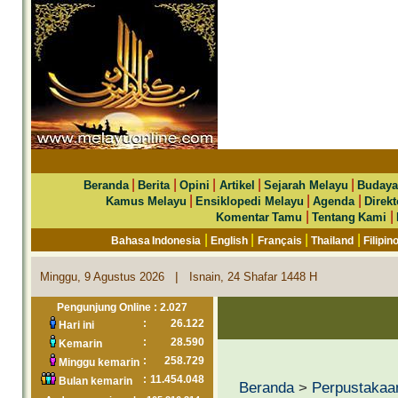
|
|
|
|
|
Beranda
Berita
Opini
Artikel
Sejarah Melayu
Budaya
|
|
|
Kamus Melayu
Ensiklopedi Melayu
Agenda
Direkt
|
|
Komentar Tamu
Tentang Kami
|
|
|
|
Bahasa Indonesia
English
Français
Thailand
Filipin
|
Minggu, 9 Agustus 2026
Isnain, 24 Shafar 1448 H
Pengunjung Online : 2.027
:
26.122
Hari ini
:
28.590
Kemarin
:
258.729
Minggu kemarin
:
11.454.048
Bulan kemarin
Beranda
>
Perpustakaa