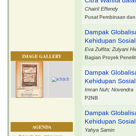
Citra Wanita dal
Chairil Effendy
Pusat Pembinaan da
Dampak Globalisa
Kehidupan Sosial
Eva Zulfita; Zulyani H
IMAGE GALLERY
Bagian Proyek Penelit
Dampak Globalisa
Kehidupan Sosial
Imran Nuh; Novendra
P2NB
Dampak Globalisa
Kehidupan Sosial
AGENDA
Yahya Samin