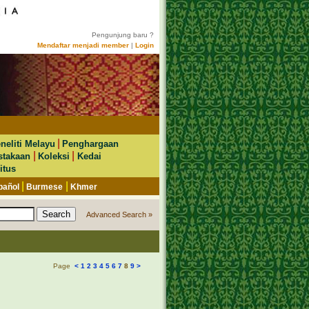
Pengunjung baru ?
Mendaftar menjadi member
|
Login
|
neliti Melayu
Penghargaan
|
|
stakaan
Koleksi
Kedai
itus
|
|
pañol
Burmese
Khmer
Advanced Search »
Page
<
1
2
3
4
5
6
7
8
9
>