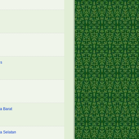
is
a Barat
a Selatan