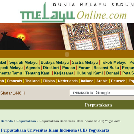
|
|
|
|
|
ikel
Sejarah Melayu
Budaya Melayu
Sastra Melayu
Tokoh Melayu
Pe
|
|
|
|
|
|
opedi Melayu
Agenda
Direktori
Pautan
Forum
Resensi Buku
Perpu
|
|
|
|
|
entar Tamu
Tentang Kami
Kerjasama
Hubungi Kami
Donasi
Peta S
|
|
|
|
|
|
|
|
ish
Français
Thailand
Filipino
Nederlands
Italiano
Arabic
Deutsch
Es
 Shafar 1448 H
Perpustakaan
Beranda
>
Perpustakaan
» Perpustakaan Universitas Islam Indonesia (UII) Yogyakarta
Perpustakaan Universitas Islam Indonesia (UII) Yogyakarta