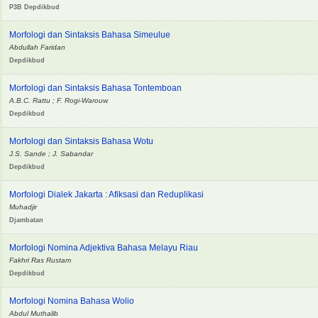
P3B Depdikbud
Morfologi dan Sintaksis Bahasa Simeulue
Abdullah Faridan
Depdikbud
Morfologi dan Sintaksis Bahasa Tontemboan
A.B.C. Rattu ; F. Rogi-Warouw
Depdikbud
Morfologi dan Sintaksis Bahasa Wotu
J.S. Sande ; J. Sabandar
Depdikbud
Morfologi Dialek Jakarta : Afiksasi dan Reduplikasi
Muhadjir
Djambatan
Morfologi Nomina Adjektiva Bahasa Melayu Riau
Fakhri Ras Rustam
Depdikbud
Morfologi Nomina Bahasa Wolio
Abdul Muthalib