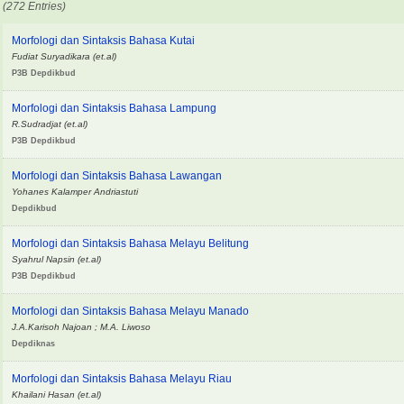
(272 Entries)
Morfologi dan Sintaksis Bahasa Kutai
Fudiat Suryadikara (et.al)
P3B Depdikbud
Morfologi dan Sintaksis Bahasa Lampung
R.Sudradjat (et.al)
P3B Depdikbud
Morfologi dan Sintaksis Bahasa Lawangan
Yohanes Kalamper Andriastuti
Depdikbud
Morfologi dan Sintaksis Bahasa Melayu Belitung
Syahrul Napsin (et.al)
P3B Depdikbud
Morfologi dan Sintaksis Bahasa Melayu Manado
J.A.Karisoh Najoan ; M.A. Liwoso
Depdiknas
Morfologi dan Sintaksis Bahasa Melayu Riau
Khailani Hasan (et.al)