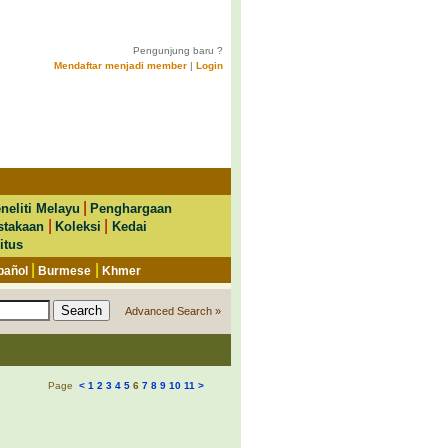
Pengunjung baru ?
Mendaftar menjadi member
|
Login
|
neliti Melayu
Penghargaan
|
|
stakaan
Koleksi
Kedai
itus
|
|
pañol
Burmese
Khmer
Advanced Search »
Page
<
1
2
3
4
5
6
7
8
9
10
11
>