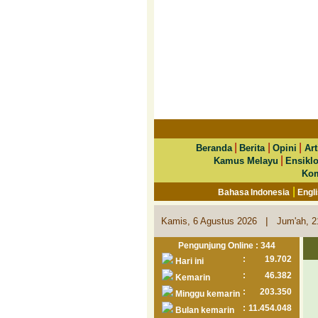
|
|
|
Beranda
Berita
Opini
Art
|
Kamus Melayu
Ensikl
Kom
|
Bahasa Indonesia
Engl
|
Kamis, 6 Agustus 2026
Jum'ah, 2
Pengunjung Online : 344
:
19.702
Hari ini
:
46.382
Kemarin
:
203.350
Minggu kemarin
:
11.454.048
Bulan kemarin