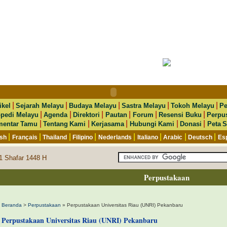
|
|
|
|
|
ikel
Sejarah Melayu
Budaya Melayu
Sastra Melayu
Tokoh Melayu
Pe
|
|
|
|
|
|
opedi Melayu
Agenda
Direktori
Pautan
Forum
Resensi Buku
Perpu
|
|
|
|
|
entar Tamu
Tentang Kami
Kerjasama
Hubungi Kami
Donasi
Peta S
|
|
|
|
|
|
|
|
ish
Français
Thailand
Filipino
Nederlands
Italiano
Arabic
Deutsch
Es
1 Shafar 1448 H
Perpustakaan
Beranda
>
Perpustakaan
» Perpustakaan Universitas Riau (UNRI) Pekanbaru
Perpustakaan Universitas Riau (UNRI) Pekanbaru