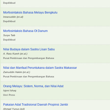
Depdikbud
Morfosintaksis Bahasa Melayu Bengkulu
Imranuddin (et.al)
Depdikbud
Morfosintaksis Bahasa Ot Danum
Surya Taib
Depdikbud
Nilai Budaya dalam Sastra Lisan Sabu
A. Ratu Kareh (et.al.)
Pusat Pembinaan dan Pengembangan Bahasa
Nilai dan Manfaat Peruntukana dalam Sastra Makassar
Zainuddin Hakim (et.al.)
Pusat Pembinaan dan Pengembangan Bahasa
Orang Melayu: Sistem, Norma, dan Nilai Adat
Isjoni Ishaq
Unri Press
Pakaian Adat Tradisional Daerah Propinsi Jambi
Ahmad Yunus (ed)