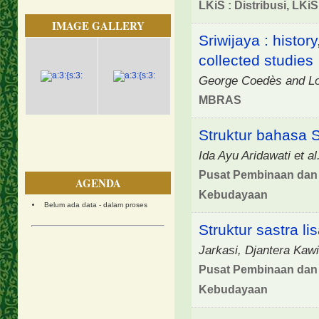
LKiS : Distribusi, LKi
IMAGE GALLERY
Sriwijaya : histor
collected studies
George Coedès and L
MBRAS
Struktur bahasa
Ida Ayu Aridawati et al
Pusat Pembinaan dan
AGENDA
Kebudayaan
Belum ada data - dalam proses
Struktur sastra li
Jarkasi, Djantera Kawi
Pusat Pembinaan dan
Kebudayaan