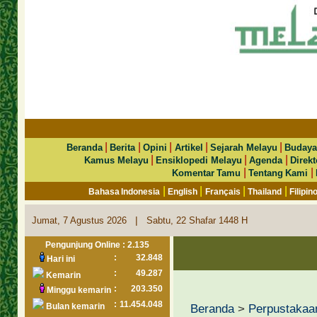
|
|
|
|
|
Beranda
Berita
Opini
Artikel
Sejarah Melayu
Budaya
|
|
|
Kamus Melayu
Ensiklopedi Melayu
Agenda
Direkt
|
|
Komentar Tamu
Tentang Kami
|
|
|
|
Bahasa Indonesia
English
Français
Thailand
Filipin
|
Jumat, 7 Agustus 2026
Sabtu, 22 Shafar 1448 H
Pengunjung Online : 2.135
:
32.848
Hari ini
:
49.287
Kemarin
:
203.350
Minggu kemarin
:
11.454.048
Bulan kemarin
Beranda
>
Perpustakaa