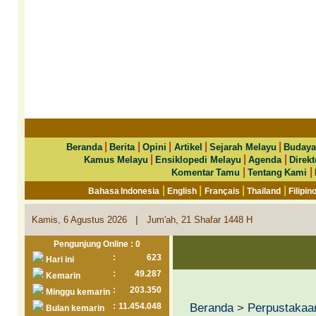
|
|
|
|
|
Beranda
Berita
Opini
Artikel
Sejarah Melayu
Budaya
|
|
|
Kamus Melayu
Ensiklopedi Melayu
Agenda
Direkt
|
|
Komentar Tamu
Tentang Kami
|
|
|
|
Bahasa Indonesia
English
Français
Thailand
Filipin
|
Kamis, 6 Agustus 2026
Jum'ah, 21 Shafar 1448 H
Pengunjung Online : 0
:
623
Hari ini
:
49.287
Kemarin
:
203.350
Minggu kemarin
Beranda
>
Perpustakaa
:
11.454.048
Bulan kemarin