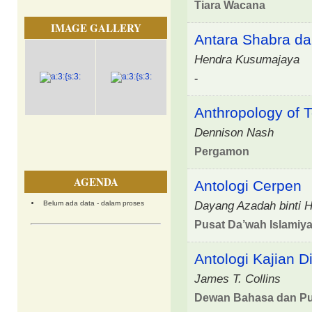
Tiara Wacana
IMAGE GALLERY
Antara Shabra dan
Hendra Kusumajaya
-
Anthropology of 
Dennison Nash
Pergamon
AGENDA
Antologi Cerpen
Dayang Azadah binti 
Belum ada data - dalam proses
Pusat Da’wah Islamiy
Antologi Kajian D
James T. Collins
Dewan Bahasa dan Pu