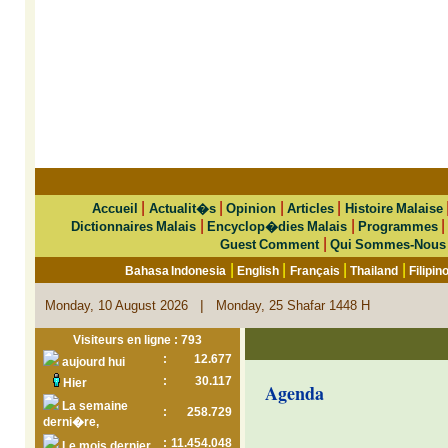
|
|
|
|
Accueil
Actualit�s
Opinion
Articles
Histoire Malaise
|
|
Dictionnaires Malais
Encyclop�dies Malais
Programmes
|
Guest Comment
Qui Sommes-Nous
|
|
|
|
Bahasa Indonesia
English
Français
Thailand
Filipin
|
Monday, 10 August 2026
Monday, 25 Shafar 1448 H
Visiteurs en ligne : 793
:
12.677
aujourd hui
:
30.117
Hier
Agenda
La semaine
:
258.729
derni�re,
:
11.454.048
Le mois dernier