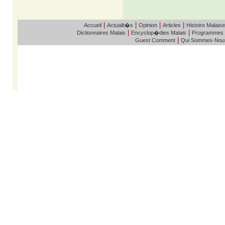
|
|
|
|
Accueil
Actualit�s
Opinion
Articles
Histoire Malaise
|
|
Dictionnaires Malais
Encyclop�dies Malais
Programmes
|
Guest Comment
Qui Sommes-Nou