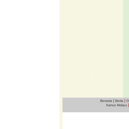
|
|
Beranda
Berita
O
Kamus Melayu