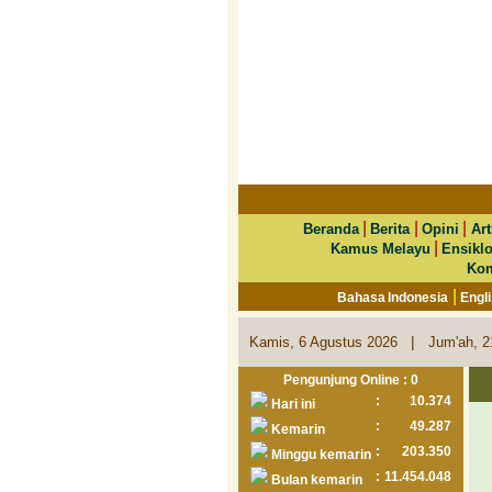
|
|
|
Beranda
Berita
Opini
Art
|
Kamus Melayu
Ensikl
Kom
|
Bahasa Indonesia
Engl
|
Kamis, 6 Agustus 2026
Jum'ah, 2
Pengunjung Online : 0
:
10.374
Hari ini
:
49.287
Kemarin
:
203.350
Minggu kemarin
:
11.454.048
Bulan kemarin