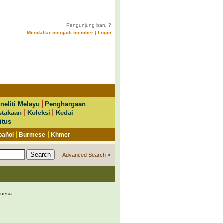
Pengunjung baru ?
Mendaftar menjadi member
|
Login
|
neliti Melayu
Penghargaan
|
|
stakaan
Koleksi
Kedai
itus
|
|
pañol
Burmese
Khmer
Advanced Search »
onesia