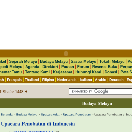
|
|
|
|
|
ikel
Sejarah Melayu
Budaya Melayu
Sastra Melayu
Tokoh Melayu
Pe
|
|
|
|
|
|
opedi Melayu
Agenda
Direktori
Pautan
Forum
Resensi Buku
Perpu
|
|
|
|
|
entar Tamu
Tentang Kami
Kerjasama
Hubungi Kami
Donasi
Peta S
|
|
|
|
|
|
|
|
ish
Français
Thailand
Filipino
Nederlands
Italiano
Arabic
Deutsch
Es
1 Shafar 1448 H
Budaya Melayu
Beranda
>
Budaya Melayu
>
Upacara Adat
>
Upacara Penobatan
> Upacara Penobatan di Ind
Upacara Penobatan di Indonesia