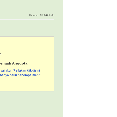
Dibaca : 13.142 kali.
a.
enjadi Anggota
i akun ? silakan klik disini
hanya perlu beberapa menit.