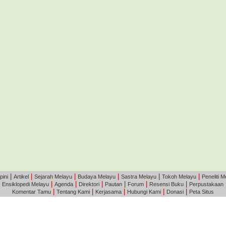
|
|
|
|
|
|
pini
Artikel
Sejarah Melayu
Budaya Melayu
Sastra Melayu
Tokoh Melayu
Peneliti M
|
|
|
|
|
|
|
Ensiklopedi Melayu
Agenda
Direktori
Pautan
Forum
Resensi Buku
Perpustakaan
|
|
|
|
|
Komentar Tamu
Tentang Kami
Kerjasama
Hubungi Kami
Donasi
Peta Situs