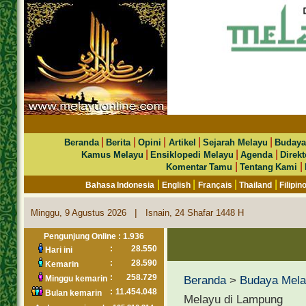
|
|
|
|
|
Beranda
Berita
Opini
Artikel
Sejarah Melayu
Budaya
|
|
|
Kamus Melayu
Ensiklopedi Melayu
Agenda
Direkt
|
|
Komentar Tamu
Tentang Kami
|
|
|
|
Bahasa Indonesia
English
Français
Thailand
Filipin
|
Minggu, 9 Agustus 2026
Isnain, 24 Shafar 1448 H
Pengunjung Online : 1.936
:
28.550
Hari ini
:
28.590
Kemarin
:
258.729
Beranda
>
Budaya Mel
Minggu kemarin
:
11.454.048
Bulan kemarin
Melayu di Lampung