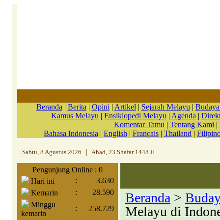
Beranda
|
Berita
|
Opini
|
Artikel
|
Sejarah Melayu
|
Budaya
Kamus Melayu
|
Ensiklopedi Melayu
|
Agenda
|
Direkt
Komentar Tamu
|
Tentang Kami
|
Bahasa Indonesia
|
English
|
Français
|
Thailand
|
Filipin
Sabtu, 8 Agustus 2026
|
Ahad, 23 Shafar 1448 H
Pengunjung Online : 0
:
3.630
Hari ini
:
28.590
Kemarin
Beranda
>
Buday
Minggu
Melayu di Indone
:
258.729
kemarin