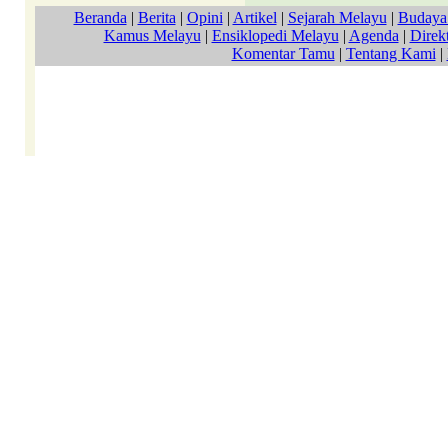
Beranda
|
Berita
|
Opini
|
Artikel
|
Sejarah Melayu
|
Budaya
Kamus Melayu
|
Ensiklopedi Melayu
|
Agenda
|
Direkt
Komentar Tamu
|
Tentang Kami
|