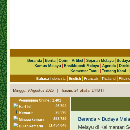
|
|
|
|
|
Beranda
Berita
Opini
Artikel
Sejarah Melayu
Budaya
|
|
|
Kamus Melayu
Ensiklopedi Melayu
Agenda
Direkt
|
|
Komentar Tamu
Tentang Kami
|
|
|
|
Bahasa Indonesia
English
Français
Thailand
Filipin
|
Minggu, 9 Agustus 2026
Isnain, 24 Shafar 1448 H
Pengunjung Online : 1.401
:
25.702
Hari ini
:
28.590
Kemarin
Beranda
>
Budaya Mel
:
258.729
Minggu kemarin
:
11.454.048
Bulan kemarin
Melayu di Kalimantan S