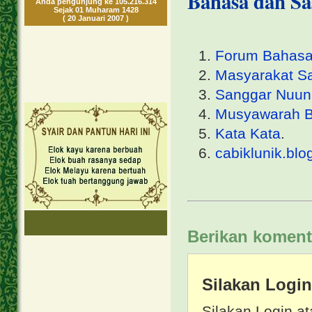
Bahasa dan Sas
Anda pengunjung ke 105.216.314
Sejak 01 Muharam 1428
( 20 Januari 2007 )
Forum Bahasa
Masyarakat Sa
Sanggar Nuun
Musyawarah 
Kata Kata
.
cabiklunik.bl
Berikan koment
Silakan Logi
Silakan Login at