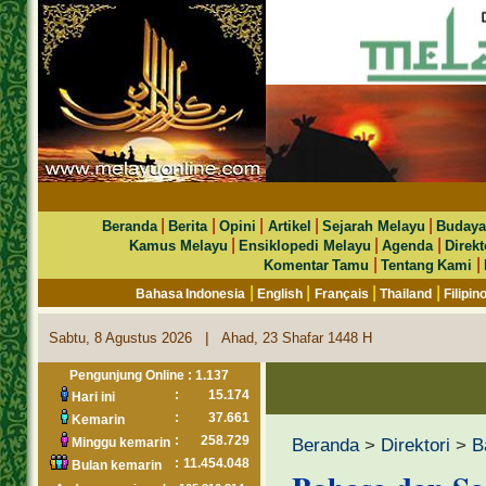
|
|
|
|
|
Beranda
Berita
Opini
Artikel
Sejarah Melayu
Budaya
|
|
|
Kamus Melayu
Ensiklopedi Melayu
Agenda
Direkt
|
|
Komentar Tamu
Tentang Kami
|
|
|
|
Bahasa Indonesia
English
Français
Thailand
Filipin
|
Sabtu, 8 Agustus 2026
Ahad, 23 Shafar 1448 H
Pengunjung Online : 1.137
:
15.174
Hari ini
:
37.661
Kemarin
:
258.729
Beranda
>
Direktori
>
B
Minggu kemarin
:
11.454.048
Bulan kemarin