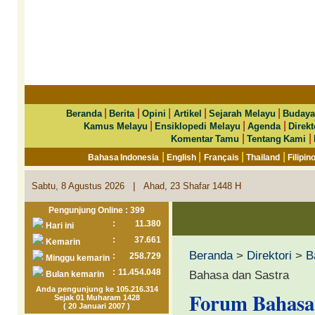
|
|
|
|
|
Beranda
Berita
Opini
Artikel
Sejarah Melayu
Budaya
|
|
|
Kamus Melayu
Ensiklopedi Melayu
Agenda
Direkt
|
|
Komentar Tamu
Tentang Kami
|
|
|
|
Bahasa Indonesia
English
Français
Thailand
Filipin
|
Sabtu, 8 Agustus 2026
Ahad, 23 Shafar 1448 H
Pengunjung Online : 399
:
11.380
Hari ini
:
37.661
Kemarin
Beranda
>
Direktori
>
B
:
258.729
Minggu kemarin
:
11.454.048
Bahasa dan Sastra
Bulan kemarin
Anda pengunjung ke 105.216.314
Forum Bahasa 
Sejak 01 Muharam 1428
( 20 Januari 2007 )