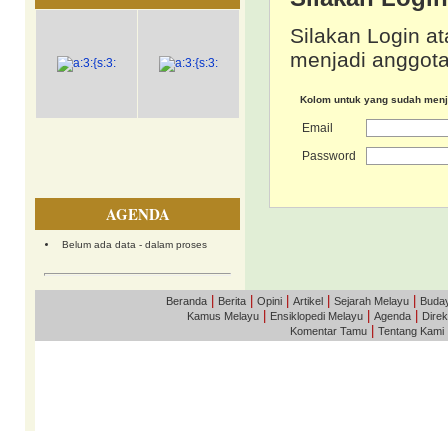
Silakan Login at
menjadi anggota
Kolom untuk yang sudah men
Email
Password
AGENDA
Belum ada data - dalam proses
|
|
|
|
|
Beranda
Berita
Opini
Artikel
Sejarah Melayu
Buda
|
|
|
Kamus Melayu
Ensiklopedi Melayu
Agenda
Direk
|
Komentar Tamu
Tentang Kami