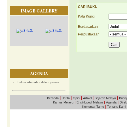
CARI BUKU
IMAGE GALLERY
Kata Kunci
Berdasarkan
Perpustakaan
AGENDA
Belum ada data - dalam proses
|
|
|
|
|
Beranda
Berita
Opini
Artikel
Sejarah Melayu
Buda
|
|
|
Kamus Melayu
Ensiklopedi Melayu
Agenda
Direk
|
Komentar Tamu
Tentang Kami