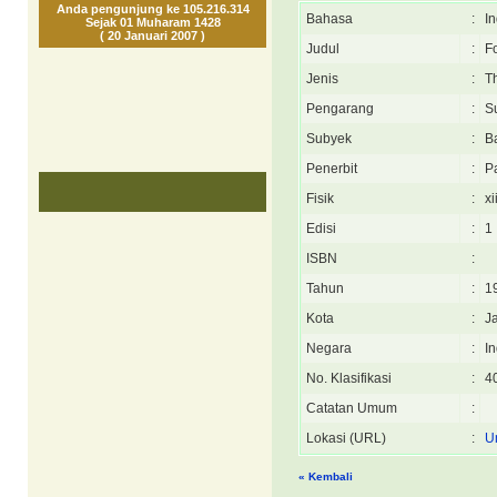
Anda pengunjung ke 105.216.314
Bahasa
:
I
Sejak 01 Muharam 1428
( 20 Januari 2007 )
Judul
:
F
Jenis
:
T
Pengarang
:
S
Subyek
:
B
Penerbit
:
P
Fisik
:
xi
Edisi
:
1
ISBN
:
Tahun
:
1
Kota
:
J
Negara
:
I
No. Klasifikasi
:
4
Catatan Umum
:
Lokasi (URL)
:
U
« Kembali