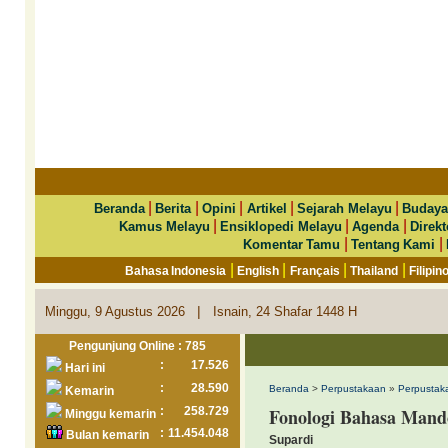
|
|
|
|
|
Beranda
Berita
Opini
Artikel
Sejarah Melayu
Budaya
|
|
|
Kamus Melayu
Ensiklopedi Melayu
Agenda
Direkt
|
|
Komentar Tamu
Tentang Kami
|
|
|
|
Bahasa Indonesia
English
Français
Thailand
Filipin
|
Minggu, 9 Agustus 2026
Isnain, 24 Shafar 1448 H
Pengunjung Online : 785
:
17.526
Hari ini
:
28.590
Beranda
>
Perpustakaan
»
Perpustak
Kemarin
:
258.729
Fonologi Bahasa Mand
Minggu kemarin
:
11.454.048
Bulan kemarin
Supardi