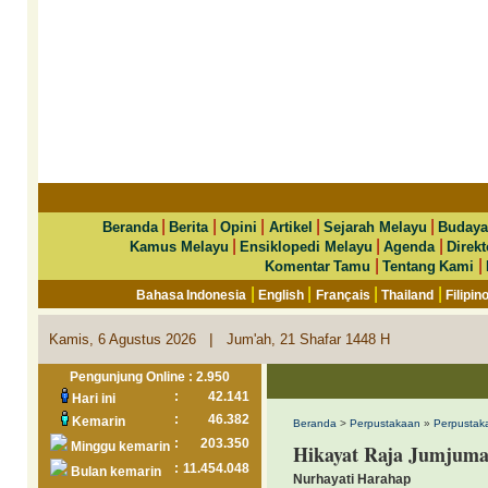
|
|
|
|
|
Beranda
Berita
Opini
Artikel
Sejarah Melayu
Budaya
|
|
|
Kamus Melayu
Ensiklopedi Melayu
Agenda
Direkt
|
|
Komentar Tamu
Tentang Kami
|
|
|
|
Bahasa Indonesia
English
Français
Thailand
Filipin
|
Kamis, 6 Agustus 2026
Jum'ah, 21 Shafar 1448 H
Pengunjung Online : 2.950
:
42.141
Hari ini
:
46.382
Kemarin
Beranda
>
Perpustakaan
»
Perpustak
:
203.350
Minggu kemarin
Hikayat Raja Jumjumah
:
11.454.048
Bulan kemarin
Nurhayati Harahap