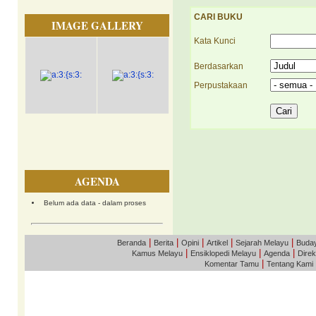
CARI BUKU
IMAGE GALLERY
Kata Kunci
Berdasarkan
Perpustakaan
AGENDA
Belum ada data - dalam proses
|
|
|
|
|
Beranda
Berita
Opini
Artikel
Sejarah Melayu
Buda
|
|
|
Kamus Melayu
Ensiklopedi Melayu
Agenda
Direk
|
Komentar Tamu
Tentang Kami