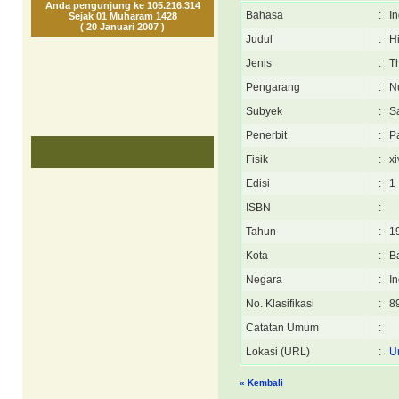
Anda pengunjung ke 105.216.314
Bahasa
:
I
Sejak 01 Muharam 1428
( 20 Januari 2007 )
Judul
:
H
Jenis
:
T
Pengarang
:
N
Subyek
:
S
Penerbit
:
P
Fisik
:
xi
Edisi
:
1
ISBN
:
Tahun
:
1
Kota
:
B
Negara
:
I
No. Klasifikasi
:
8
Catatan Umum
:
Lokasi (URL)
:
U
« Kembali