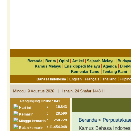
|
|
|
|
|
Beranda
Berita
Opini
Artikel
Sejarah Melayu
Budaya
|
|
|
Kamus Melayu
Ensiklopedi Melayu
Agenda
Direkt
|
|
Komentar Tamu
Tentang Kami
|
|
|
|
Bahasa Indonesia
English
Français
Thailand
Filipin
|
Minggu, 9 Agustus 2026
Isnain, 24 Shafar 1448 H
Pengunjung Online : 841
:
16.843
Hari ini
:
28.590
Kemarin
Beranda
>
Perpustakaa
:
258.729
Minggu kemarin
:
11.454.048
Kamus Bahasa Indonesa
Bulan kemarin