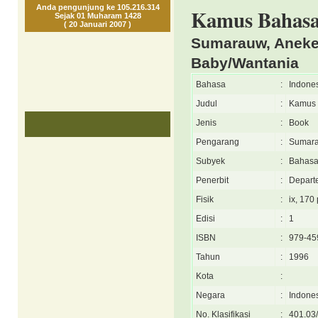
Anda pengunjung ke 105.216.314
Kamus Bahasa 
Sejak 01 Muharam 1428
( 20 Januari 2007 )
Sumarauw, Aneke/
Baby/Wantania
Bahasa
:
Indone
Judul
:
Kamus 
Jenis
:
Book
Pengarang
:
Sumarau
Subyek
:
Bahas
Penerbit
:
Depart
Fisik
:
ix, 170
Edisi
:
1
ISBN
:
979-45
Tahun
:
1996
Kota
:
Negara
:
Indone
No. Klasifikasi
:
401.03