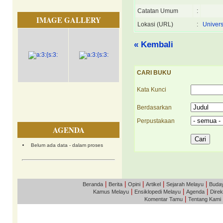
Catatan Umum
:
IMAGE GALLERY
Lokasi (URL)
:
Univer
« Kembali
CARI BUKU
Kata Kunci
Berdasarkan
Perpustakaan
AGENDA
Belum ada data - dalam proses
|
|
|
|
|
Beranda
Berita
Opini
Artikel
Sejarah Melayu
Buda
|
|
|
Kamus Melayu
Ensiklopedi Melayu
Agenda
Direk
|
Komentar Tamu
Tentang Kami