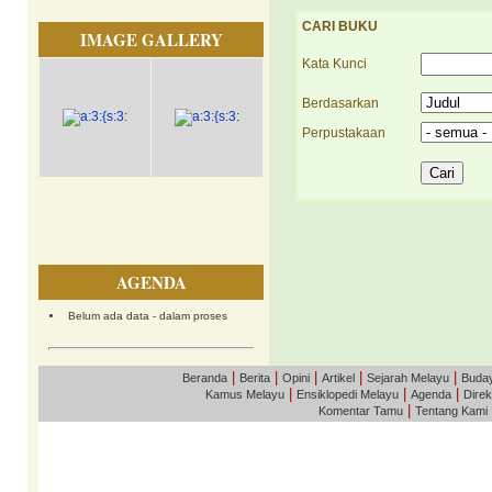
CARI BUKU
IMAGE GALLERY
Kata Kunci
Berdasarkan
Perpustakaan
AGENDA
Belum ada data - dalam proses
|
|
|
|
|
Beranda
Berita
Opini
Artikel
Sejarah Melayu
Buda
|
|
|
Kamus Melayu
Ensiklopedi Melayu
Agenda
Direk
|
Komentar Tamu
Tentang Kami