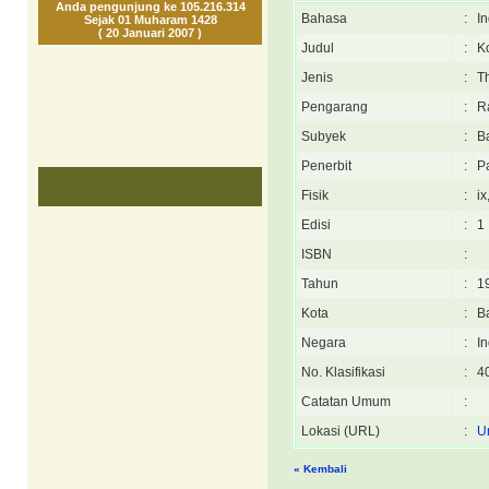
Anda pengunjung ke 105.216.314
Bahasa
:
I
Sejak 01 Muharam 1428
( 20 Januari 2007 )
Judul
:
K
Jenis
:
T
Pengarang
:
R
Subyek
:
B
Penerbit
:
P
Fisik
:
ix
Edisi
:
1
ISBN
:
Tahun
:
1
Kota
:
B
Negara
:
I
No. Klasifikasi
:
4
Catatan Umum
:
Lokasi (URL)
:
U
« Kembali