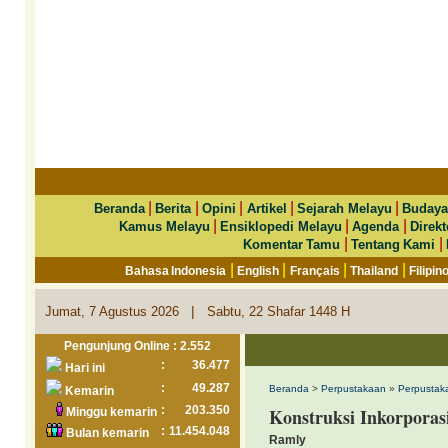
|
|
|
|
|
Beranda
Berita
Opini
Artikel
Sejarah Melayu
Budaya
|
|
|
Kamus Melayu
Ensiklopedi Melayu
Agenda
Direkt
|
|
Komentar Tamu
Tentang Kami
|
|
|
|
Bahasa Indonesia
English
Français
Thailand
Filipin
|
Jumat, 7 Agustus 2026
Sabtu, 22 Shafar 1448 H
Pengunjung Online : 2.552
:
36.477
Hari ini
:
49.287
Beranda
>
Perpustakaan
»
Perpustak
Kemarin
:
203.350
Konstruksi Inkorpora
Minggu kemarin
:
11.454.048
Bulan kemarin
Ramly