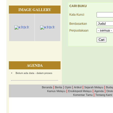
CARI BUKU
IMAGE GALLERY
Kata Kunci
Berdasarkan
Perpustakaan
AGENDA
Belum ada data - dalam proses
|
|
|
|
|
Beranda
Berita
Opini
Artikel
Sejarah Melayu
Buda
|
|
|
Kamus Melayu
Ensiklopedi Melayu
Agenda
Direk
|
Komentar Tamu
Tentang Kami