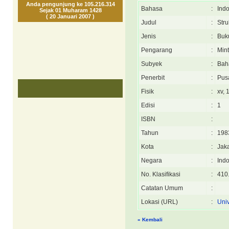
Anda pengunjung ke 105.216.314
Bahasa
:
Ind
Sejak 01 Muharam 1428
( 20 Januari 2007 )
Judul
:
Stru
Jenis
:
Buk
Pengarang
:
Mint
Subyek
:
Bah
Penerbit
:
Pus
Fisik
:
xv, 
Edisi
:
1
ISBN
:
Tahun
:
198
Kota
:
Jaka
Negara
:
Ind
No. Klasifikasi
:
410.
Catatan Umum
:
Lokasi (URL)
:
Uni
« Kembali