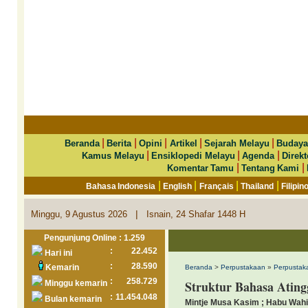
|
|
|
|
|
Beranda
Berita
Opini
Artikel
Sejarah Melayu
Budaya
|
|
|
Kamus Melayu
Ensiklopedi Melayu
Agenda
Direkt
|
|
Komentar Tamu
Tentang Kami
|
|
|
|
Bahasa Indonesia
English
Français
Thailand
Filipin
|
Minggu, 9 Agustus 2026
Isnain, 24 Shafar 1448 H
Pengunjung Online : 1.259
:
22.452
Hari ini
:
28.590
Kemarin
Beranda
>
Perpustakaan
»
Perpustak
:
258.729
Struktur Bahasa Ating
Minggu kemarin
:
11.454.048
Bulan kemarin
Mintje Musa Kasim ; Habu Wahid