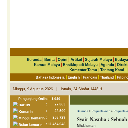
|
|
|
|
|
Beranda
Berita
Opini
Artikel
Sejarah Melayu
Budaya
|
|
|
Kamus Melayu
Ensiklopedi Melayu
Agenda
Direkt
|
|
Komentar Tamu
Tentang Kami
|
|
|
|
Bahasa Indonesia
English
Français
Thailand
Filipin
|
Minggu, 9 Agustus 2026
Isnain, 24 Shafar 1448 H
Pengunjung Online : 1.949
:
27.863
Hari ini
:
28.590
Beranda
>
Perpustakaan
»
Perpustak
Kemarin
:
258.729
Syair Nasuha : Sebuah 
Minggu kemarin
:
11.454.048
Bulan kemarin
Mhd. Isman