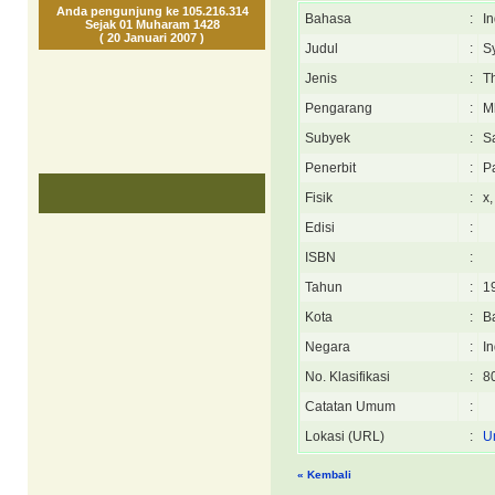
Anda pengunjung ke 105.216.314
Bahasa
:
I
Sejak 01 Muharam 1428
( 20 Januari 2007 )
Judul
:
S
Jenis
:
T
Pengarang
:
M
Subyek
:
S
Penerbit
:
P
Fisik
:
x,
Edisi
:
ISBN
:
Tahun
:
1
Kota
:
B
Negara
:
I
No. Klasifikasi
:
8
Catatan Umum
:
Lokasi (URL)
:
U
« Kembali