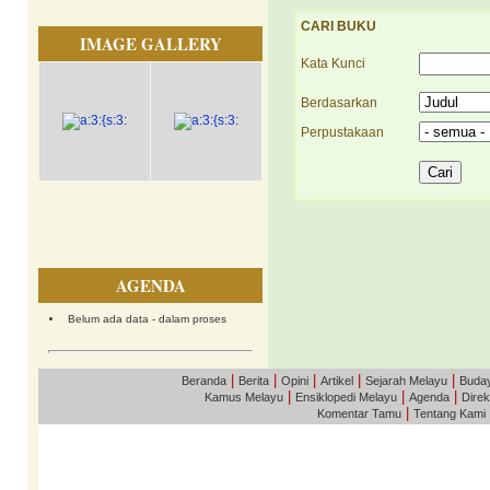
CARI BUKU
IMAGE GALLERY
Kata Kunci
Berdasarkan
Perpustakaan
AGENDA
Belum ada data - dalam proses
|
|
|
|
|
Beranda
Berita
Opini
Artikel
Sejarah Melayu
Buda
|
|
|
Kamus Melayu
Ensiklopedi Melayu
Agenda
Direk
|
Komentar Tamu
Tentang Kami