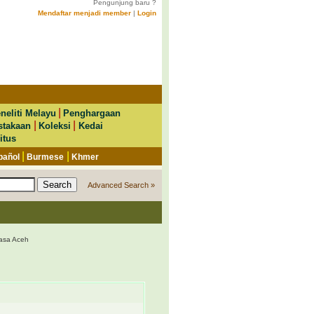
Pengunjung baru ?
Mendaftar menjadi member
|
Login
|
neliti Melayu
Penghargaan
|
|
stakaan
Koleksi
Kedai
itus
|
|
pañol
Burmese
Khmer
Advanced Search »
asa Aceh