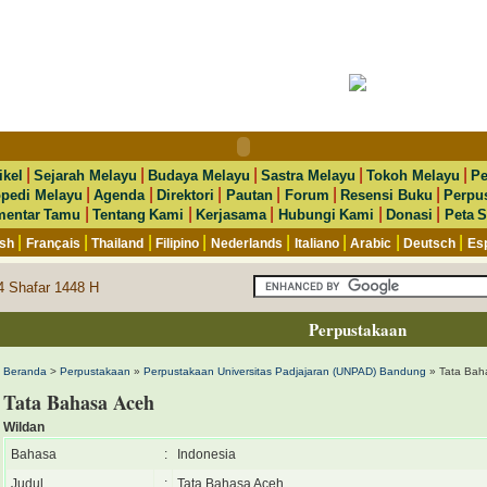
|
|
|
|
|
ikel
Sejarah Melayu
Budaya Melayu
Sastra Melayu
Tokoh Melayu
Pe
|
|
|
|
|
|
opedi Melayu
Agenda
Direktori
Pautan
Forum
Resensi Buku
Perpu
|
|
|
|
|
entar Tamu
Tentang Kami
Kerjasama
Hubungi Kami
Donasi
Peta S
|
|
|
|
|
|
|
|
ish
Français
Thailand
Filipino
Nederlands
Italiano
Arabic
Deutsch
Es
24 Shafar 1448 H
Perpustakaan
Beranda
>
Perpustakaan
»
Perpustakaan Universitas Padjajaran (UNPAD) Bandung
» Tata Bah
Tata Bahasa Aceh
Wildan
Bahasa
:
Indonesia
Judul
:
Tata Bahasa Aceh