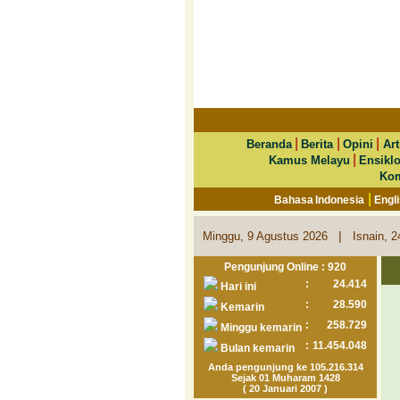
|
|
|
Beranda
Berita
Opini
Art
|
Kamus Melayu
Ensikl
Kom
|
Bahasa Indonesia
Engl
|
Minggu, 9 Agustus 2026
Isnain, 
Pengunjung Online : 920
:
24.414
Hari ini
:
28.590
Kemarin
:
258.729
Minggu kemarin
:
11.454.048
Bulan kemarin
Anda pengunjung ke 105.216.314
Sejak 01 Muharam 1428
( 20 Januari 2007 )