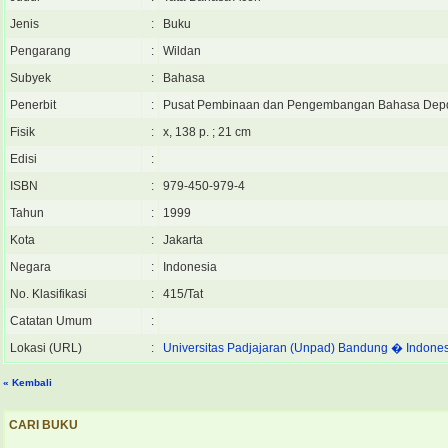
Jenis
:
Buku
Pengarang
:
Wildan
Subyek
:
Bahasa
Penerbit
:
Pusat Pembinaan dan Pengembangan Bahasa Dep
Fisik
:
x, 138 p. ; 21 cm
Edisi
:
ISBN
:
979-450-979-4
Tahun
:
1999
Kota
:
Jakarta
Negara
:
Indonesia
No. Klasifikasi
:
415/Tat
Catatan Umum
:
Lokasi (URL)
:
Universitas Padjajaran (Unpad) Bandung � Indone
« Kembali
CARI BUKU