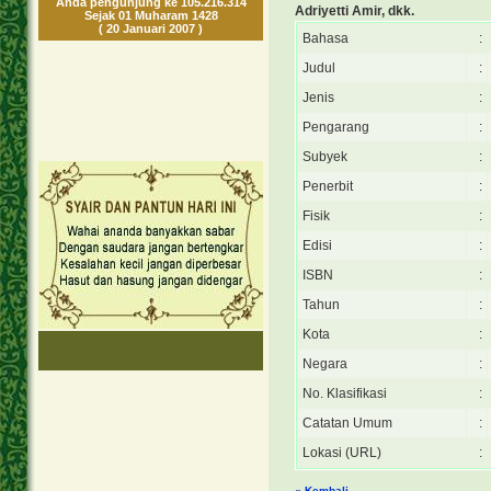
Anda pengunjung ke 105.216.314
Adriyetti Amir, dkk.
Sejak 01 Muharam 1428
( 20 Januari 2007 )
Bahasa
:
Judul
:
Jenis
:
Pengarang
:
Subyek
:
Penerbit
:
Fisik
:
Edisi
:
ISBN
:
Tahun
:
Kota
:
Negara
:
No. Klasifikasi
:
Catatan Umum
:
Lokasi (URL)
:
« Kembali