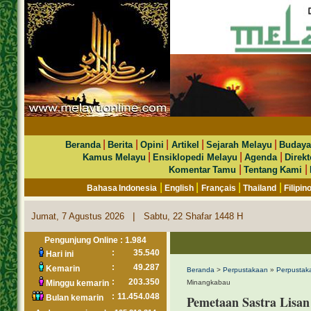
|
|
|
|
|
Beranda
Berita
Opini
Artikel
Sejarah Melayu
Budaya
|
|
|
Kamus Melayu
Ensiklopedi Melayu
Agenda
Direkt
|
|
Komentar Tamu
Tentang Kami
|
|
|
|
Bahasa Indonesia
English
Français
Thailand
Filipin
|
Jumat, 7 Agustus 2026
Sabtu, 22 Shafar 1448 H
Pengunjung Online : 1.984
:
35.540
Hari ini
:
49.287
Kemarin
Beranda
>
Perpustakaan
»
Perpustak
:
203.350
Minggu kemarin
Minangkabau
:
11.454.048
Bulan kemarin
Pemetaan Sastra Lisa