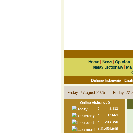
|
|
Home
News
Opinion
|
Malay Dictionary
Mal
|
Bahasa Indonesia
Engl
|
Friday, 7 August 2026
Friday, 22 
Online Visitors : 0
:
3.311
Today
:
37.661
Yesterday
:
203.350
Last week
:
11.454.048
Last month