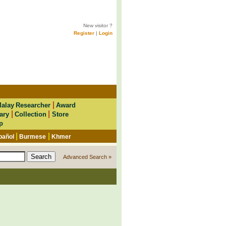
New visitor ?
Register
|
Login
|
alay Researcher
Award
|
|
ary
Collection
Store
p
|
|
pañol
Burmese
Khmer
Advanced Search »