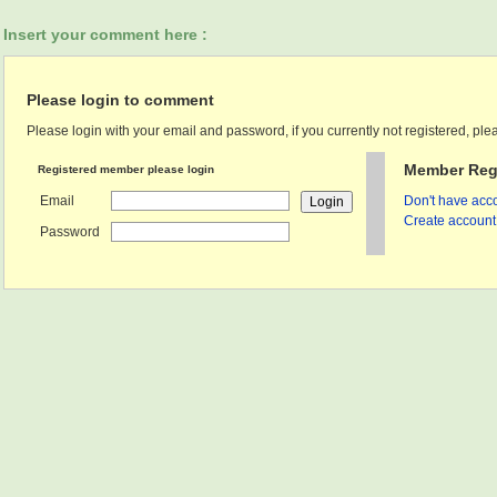
Insert your comment here :
Please login to comment
Please login with your email and password, if you currently not registered, plea
Member Regi
Registered member please login
Email
Don't have acco
Create account 
Password