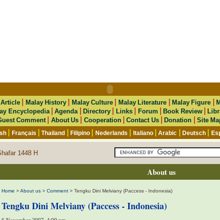
|
|
|
|
|
|
Article
Malay History
Malay Culture
Malay Literature
Malay Figure
M
|
|
|
|
|
|
ay Encyclopedia
Agenda
Directory
Links
Forum
Book Review
Libr
|
|
|
|
|
Guest Comment
About Us
Cooperation
Contact Us
Donation
Site Ma
|
|
|
|
|
|
|
|
ish
Français
Thailand
Filipino
Nederlands
Italiano
Arabic
Deutsch
Es
Shafar 1448 H
About us
Home
>
About us
>
Comment
> Tengku Dini Melviany (Paccess - Indonesia)
Tengku Dini Melviany (Paccess - Indonesia)