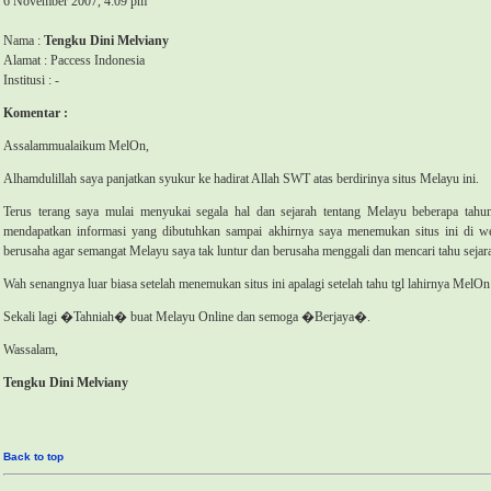
6 November 2007, 4:09 pm
Nama :
Tengku Dini Melviany
Alamat : Paccess Indonesia
Institusi : -
Komentar :
Assalammualaikum MelOn,
Alhamdulillah saya panjatkan syukur ke hadirat Allah SWT atas berdirinya situs Melayu ini.
Terus terang saya mulai menyukai segala hal dan sejarah tentang Melayu beberapa tahun
mendapatkan informasi yang dibutuhkan sampai akhirnya saya menemukan situs ini di web
berusaha agar semangat Melayu saya tak luntur dan berusaha menggali dan mencari tahu seja
Wah senangnya luar biasa setelah menemukan situs ini apalagi setelah tahu tgl lahirnya MelOn
Sekali lagi �Tahniah� buat Melayu Online dan semoga �Berjaya�.
Wassalam,
Tengku Dini Melviany
Back to top