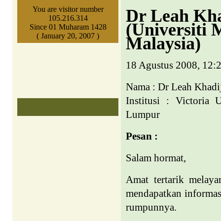
You are visitor number
Dr Leah Kh
105.216.314
(Universiti
Since 01 Muharam 1428
( January 20, 2007 )
Malaysia)
18 Agustus 2008, 12:
Nama : Dr Leah Khad
Institusi :
Victoria
U
Lumpur
Pesan :
Salam hormat,
Amat tertarik melaya
mendapatkan informas
rumpunnya.