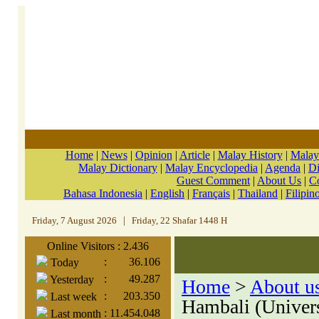
Home
|
News
|
Opinion
|
Article
|
Malay History
|
Malay
Malay Dictionary
|
Malay Encyclopedia
|
Agenda
|
Di
Guest Comment
|
About Us
|
C
Bahasa Indonesia
|
English
|
Français
|
Thailand
|
Filipin
Friday, 7 August 2026
|
Friday, 22 Shafar 1448 H
Online Visitors : 2.436
:
36.106
Today
:
49.287
Yesterday
Home
>
About u
:
203.350
Last week
Hambali (Univers
:
11.454.048
Last month