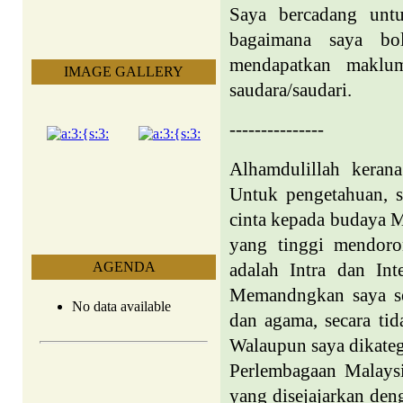
Saya bercadang unt
bagaimana saya bol
mendapatkan maklu
IMAGE GALLERY
saudara/saudari.
---------------
Alhamdulillah keran
Untuk pengetahuan, s
cinta kepada budaya 
yang tinggi mendoro
AGENDA
adalah Intra dan In
Memandngkan saya se
No data available
dan agama, secara ti
Walaupun saya dikateg
Perlembagaan Malays
yang disejajarkan den