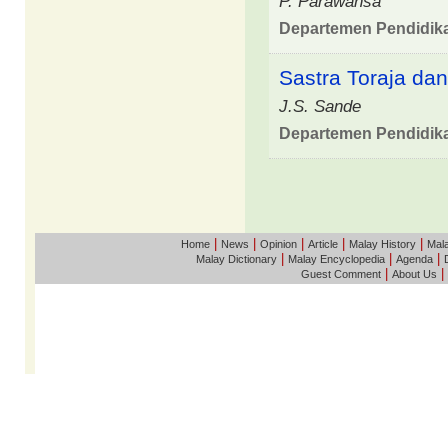
P. Parawansa
Departemen Pendidik
Sastra Toraja da
J.S. Sande
Departemen Pendidik
|
|
|
|
|
Home
News
Opinion
Article
Malay History
Mala
|
|
|
Malay Dictionary
Malay Encyclopedia
Agenda
|
|
Guest Comment
About Us