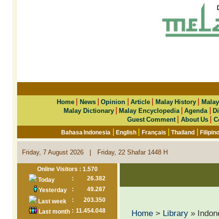
|
|
|
|
|
Home
News
Opinion
Article
Malay History
Malay
|
|
|
Malay Dictionary
Malay Encyclopedia
Agenda
Di
|
|
Guest Comment
About Us
C
|
|
|
|
Bahasa Indonesia
English
Français
Thailand
Filipin
|
Friday, 7 August 2026
Friday, 22 Shafar 1448 H
Online Visitors : 1.570
:
26.382
Today
:
49.287
Yesterday
:
203.350
Last week
:
11.454.048
Last month
Home
>
Library
» Indone