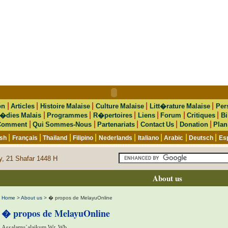
|
|
|
|
|
on
Articles
Histoire Malaise
Culture Malaise
Litt�rature Malaise
Per
|
|
|
|
|
|
�dies Malais
Programmes
R�pertoires
Liens
Forum
Critiques
Bi
|
|
|
|
|
Comment
Qui Sommes-Nous
Partenariats
Contact Us
Donation
Plan
|
|
|
|
|
|
|
|
ish
Français
Thailand
Filipino
Nederlands
Italiano
Arabic
Deutsch
Es
y, 21 Shafar 1448 H
About us
Home
>
About us
> � propos de MelayuOnline
� propos de MelayuOnline
Assalamu`alaikum Wr. Wb.