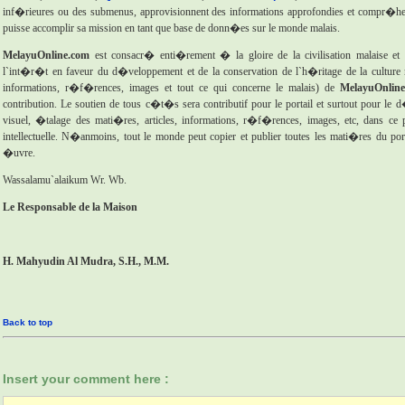
inf�rieures ou des submenus, approvisionnent des informations approfondies et compr�hens
puisse accomplir sa mission en tant que base de donn�es sur le monde malais.
MelayuOnline.com
est consacr� enti�rement � la gloire de la civilisation malaise e
l`int�r�t en faveur du d�veloppement et de la conservation de l`h�ritage de la culture 
informations, r�f�rences, images et tout ce qui concerne le malais) de
MelayuOnline
contribution. Le soutien de tous c�t�s sera contributif pour le portail et surtout pour l
visuel, �talage des mati�res, articles, informations, r�f�rences, images, etc, dans ce 
intellectuelle. N�anmoins, tout le monde peut copier et publier toutes les mati�res du port
�uvre.
Wassalamu`alaikum Wr. Wb.
Le Responsable de la Maison
H. Mahyudin Al Mudra, S.H., M.M.
Back to top
Insert your comment here :