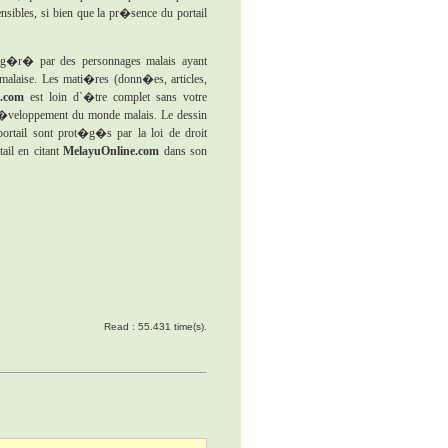
ibles, si bien que la pr�sence du portail
t g�r� par des personnages malais ayant
malaise. Les mati�res (donn�es, articles,
.com
est loin d`�tre complet sans votre
e d�veloppement du monde malais. Le dessin
portail sont prot�g�s par la loi de droit
ail en citant
MelayuOnline.com
dans son
Read : 55.431 time(s).