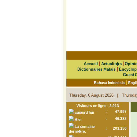
|
|
Accueil
Actualit�s
Opini
|
Dictionnaires Malais
Encyclop
Guest 
|
Bahasa Indonesia
Engl
|
Thursday, 6 August 2026
Thursda
Visiteurs en ligne : 3.913
:
47.997
aujourd hui
:
46.382
Hier
La semaine
:
203.350
derni�re,