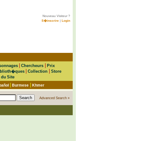
Nouveau Visiteur ?
S�inscrire
|
Login
|
|
sonnages
Chercheurs
Prix
|
|
blioth�ques
Collection
Store
 du Site
|
|
pañol
Burmese
Khmer
Advanced Search »