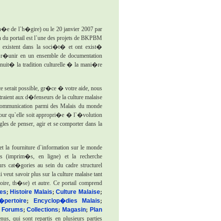
n�e de l`h�gire) ou le 20 janvier 2007 par
du portail est l`une des projets de BKPBM
ui existent dans la soci�t� et ont exist�
e r�unir en un ensemble de documentation
inuit� la tradition culturelle � la mani�re
 ce serait possible, gr�ce � votre aide, nous
traient aux d�fenseurs de la culture malaise
e communication parmi des Malais du monde
pour qu`elle soit appropri�e � l`�volution
gles de penser, agir et se comporter dans la
t la fourniture d`information sur le monde
 (imprim�s, en ligne) et la recherche
rs cat�gories au sein du cadre structurel
veut savoir plus sur la culture malaise tant
re, th�se) et autre. Ce portail comprend
les
;
Histoire Malais
;
Culture Malaise
;
�pertoire
;
Encyclop�dies Malais
;
;
Forums
;
Collections
;
Magasin
;
Plan
nus, qui sont repartis en plusieurs parties