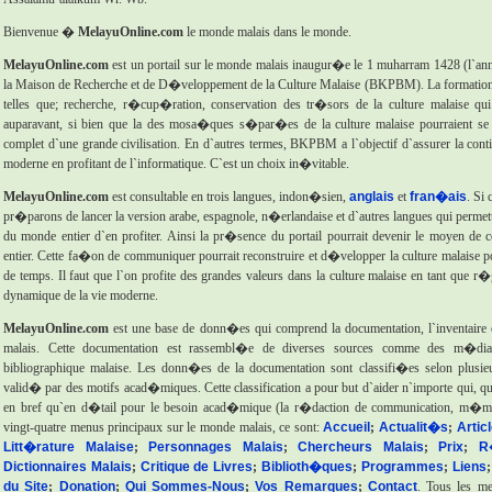
Bienvenue �
MelayuOnline.com
le monde malais dans le monde.
MelayuOnline.com
est un portail sur le monde malais inaugur�e le 1 muharram 1428 (l`an
la Maison de Recherche et de D�veloppement de la Culture Malaise (BKPBM). La formation 
telles que; recherche, r�cup�ration, conservation des tr�sors de la culture malaise q
auparavant, si bien que la des mosa�ques s�par�es de la culture malaise pourraient s
complet d`une grande civilisation. En d`autres termes, BKPBM a l`objectif d`assurer la cont
moderne en profitant de l`informatique. C`est un choix in�vitable.
MelayuOnline.com
est consultable en trois langues, indon�sien,
anglais
et
fran�ais
. Si
pr�parons de lancer la version arabe, espagnole, n�erlandaise et d`autres langues qui permet
du monde entier d`en profiter. Ainsi la pr�sence du portail pourrait devenir le moyen d
entier. Cette fa�on de communiquer pourrait reconstruire et d�velopper la culture malaise 
de temps. Il faut que l`on profite des grandes valeurs dans la culture malaise en tant que r�
dynamique de la vie moderne.
MelayuOnline.com
est une base de donn�es qui comprend la documentation, l`inventaire e
malais. Cette documentation est rassembl�e de diverses sources comme des m�dias
bibliographique malaise. Les donn�es de la documentation sont classifi�es selon plusieu
valid� par des motifs acad�miques. Cette classification a pour but d`aider n`importe qui, qui 
en bref qu`en d�tail pour le besoin acad�mique (la r�daction de communication, m�moi
vingt-quatre menus principaux sur le monde malais, ce sont:
Accueil
;
Actualit�s
;
Artic
Litt�rature Malaise
;
Personnages Malais
;
Chercheurs Malais
;
Prix
;
R
Dictionnaires Malais
;
Critique de Livres
;
Biblioth�ques
;
Programmes
;
Liens
du Site
;
Donation
;
Qui Sommes-Nous
;
Vos Remarques
;
Contact
. Tous les me