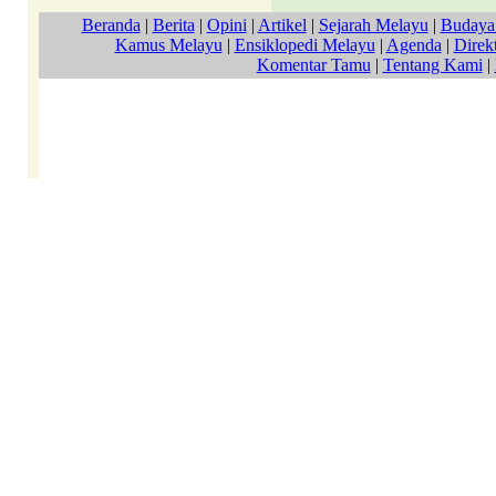
Beranda
|
Berita
|
Opini
|
Artikel
|
Sejarah Melayu
|
Budaya
Kamus Melayu
|
Ensiklopedi Melayu
|
Agenda
|
Direkt
Komentar Tamu
|
Tentang Kami
|