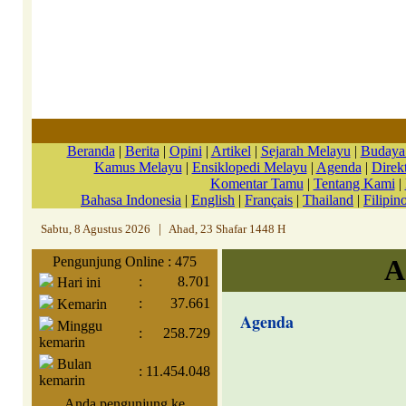
Beranda
|
Berita
|
Opini
|
Artikel
|
Sejarah Melayu
|
Budaya
Kamus Melayu
|
Ensiklopedi Melayu
|
Agenda
|
Direkt
Komentar Tamu
|
Tentang Kami
|
Bahasa Indonesia
|
English
|
Français
|
Thailand
|
Filipin
Sabtu, 8 Agustus 2026
|
Ahad, 23 Shafar 1448 H
Pengunjung Online : 475
A
:
8.701
Hari ini
:
37.661
Kemarin
Agenda
Minggu
:
258.729
kemarin
Bulan
:
11.454.048
kemarin
Anda pengunjung ke