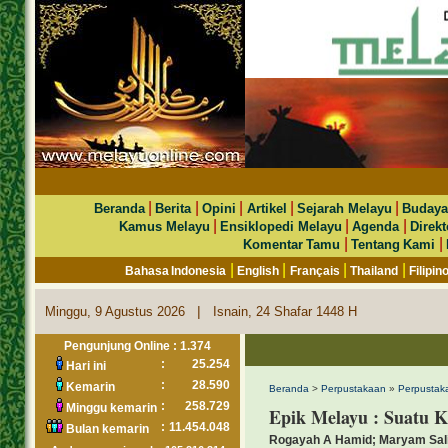
|
|
|
|
|
Beranda
Berita
Opini
Artikel
Sejarah Melayu
Budaya
|
|
|
Kamus Melayu
Ensiklopedi Melayu
Agenda
Direkt
|
|
Komentar Tamu
Tentang Kami
|
|
|
|
Bahasa Indonesia
English
Français
Thailand
Filipin
|
Minggu, 9 Agustus 2026
Isnain, 24 Shafar 1448 H
Pengunjung Online : 1.374
:
25.254
Hari ini
:
28.590
Kemarin
Beranda
>
Perpustakaan
»
Perpustak
:
258.729
Minggu kemarin
Epik Melayu : Suatu 
:
11.454.048
Bulan kemarin
Rogayah A Hamid; Maryam Sal