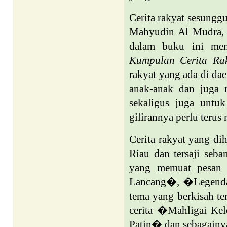
Cerita rakyat sesungg
Mahyudin Al Mudra, 
dalam buku ini men
Kumpulan Cerita Ra
rakyat yang ada di da
anak-anak dan juga m
sekaligus juga untu
gilirannya perlu terus 
Cerita rakyat yang di
Riau dan tersaji seb
yang memuat pesan t
Lancang�, �Legenda
tema yang berkisah te
cerita �Mahligai K
Patin� dan sebagainy