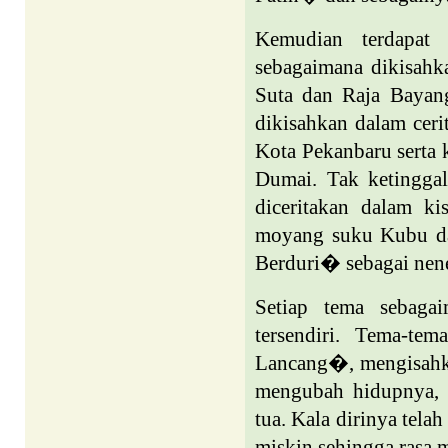
Kemudian terdapat 
sebagaimana dikisah
Suta dan Raja Bayang
dikisahkan dalam cer
Kota Pekanbaru serta 
Dumai. Tak ketinggal
diceritakan dalam 
moyang suku Kubu da
Berduri� sebagai nen
Setiap tema sebaga
tersendiri. Tema-te
Lancang�, mengisahka
mengubah hidupnya, 
tua. Kala dirinya tela
miskin sehingga rasa 