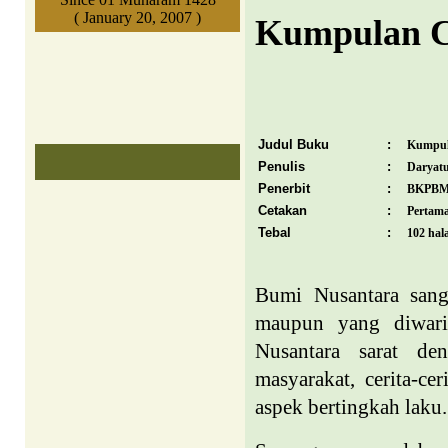
( January 20, 2007 )
Kumpulan C
Judul Buku
:
Kumpul
Penulis
:
Daryat
Penerbit
:
BKPBM 
Cetakan
:
Pertama
Tebal
:
102 ha
Bumi Nusantara sang
maupun yang diwaris
Nusantara sarat den
masyarakat, cerita-ce
aspek bertingkah laku.