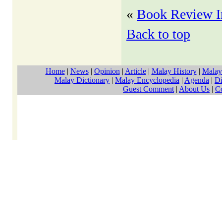
«
Book Review I
Back to top
Home
|
News
|
Opinion
|
Article
|
Malay History
|
Malay
Malay Dictionary
|
Malay Encyclopedia
|
Agenda
|
Di
Guest Comment
|
About Us
|
C