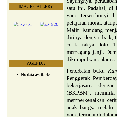
Sayangnya, peradaba
IMAGE GALLERY
satu ini. Padahal, di
yang tersembunyi, ba
pelajaran moral, ataup
Malin Kundang menja
dirinya dengan baik, 
cerita rakyat Joko 
memegang janji. Demi
dikumpulkan dalam sat
AGENDA
Penerbitan buku
Kum
No data available
Penggerak Pemberday
bekerjasama denga
(BKPBM), memiliki 
memperkenalkan cerit
anak bangsa melalui 
yang termuat di dalam