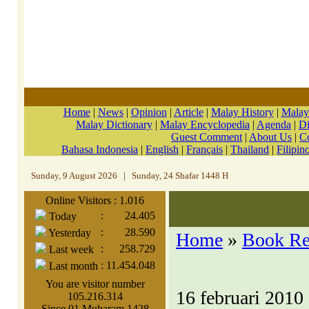
Home
|
News
|
Opinion
|
Article
|
Malay History
|
Malay
Malay Dictionary
|
Malay Encyclopedia
|
Agenda
|
Di
Guest Comment
|
About Us
|
C
Bahasa Indonesia
|
English
|
Français
|
Thailand
|
Filipin
Sunday, 9 August 2026
|
Sunday, 24 Shafar 1448 H
Online Visitors : 1.016
:
24.405
Today
:
28.590
Yesterday
Home
»
Book R
:
258.729
Last week
:
11.454.048
Last month
You are visitor number
16 februari 2010
105.216.314
Since 01 Muharam 1428