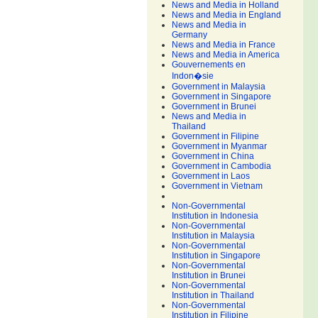
News and Media in Holland
News and Media in England
News and Media in
Germany
News and Media in France
News and Media in America
Gouvernements en
Indon�sie
Government in Malaysia
Government in Singapore
Government in Brunei
News and Media in
Thailand
Government in Filipine
Government in Myanmar
Government in China
Government in Cambodia
Government in Laos
Government in Vietnam
Non-Governmental
Institution in Indonesia
Non-Governmental
Institution in Malaysia
Non-Governmental
Institution in Singapore
Non-Governmental
Institution in Brunei
Non-Governmental
Institution in Thailand
Non-Governmental
Institution in Filipine