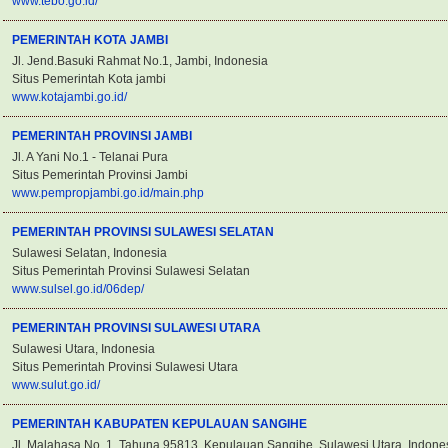
www.tebo.go.id/
PEMERINTAH KOTA JAMBI
Jl. Jend.Basuki Rahmat No.1, Jambi, Indonesia
Situs Pemerintah Kota jambi
www.kotajambi.go.id/
PEMERINTAH PROVINSI JAMBI
Jl. A Yani No.1 - Telanai Pura
Situs Pemerintah Provinsi Jambi
www.pempropjambi.go.id/main.php
PEMERINTAH PROVINSI SULAWESI SELATAN
Sulawesi Selatan, Indonesia
Situs Pemerintah Provinsi Sulawesi Selatan
www.sulsel.go.id/06dep/
PEMERINTAH PROVINSI SULAWESI UTARA
Sulawesi Utara, Indonesia
Situs Pemerintah Provinsi Sulawesi Utara
www.sulut.go.id/
PEMERINTAH KABUPATEN KEPULAUAN SANGIHE
Jl. Malahasa No. 1, Tahuna 95813, Kepulauan Sangihe, Sulawesi Utara, Indone