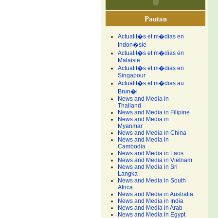
Pautan
Actualit�s et m�dias en
Indon�sie
Actualit�s et m�dias en
Malaisie
Actualit�s et m�dias en
Singapour
Actualit�s et m�dias au
Brun�i
News and Media in
Thailand
News and Media in Filipine
News and Media in
Myanmar
News and Media in China
News and Media in
Cambodia
News and Media in Laos
News and Media in Vietnam
News and Media in Sri
Langka
News and Media in South
Africa
News and Media in Australia
News and Media in India
News and Media in Arab
News and Media in Egypt