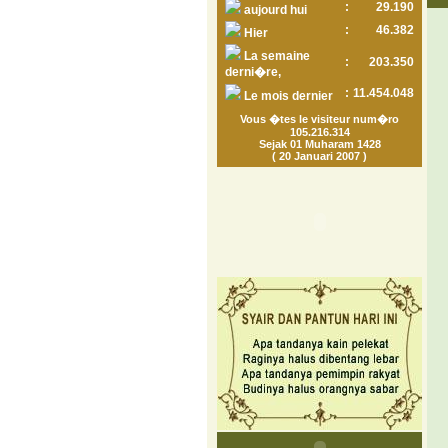
:
29.190
aujourd hui
:
46.382
Hier
La semaine
:
203.350
derni�re,
:
11.454.048
Le mois dernier
Vous �tes le visiteur num�ro
105.216.314
Sejak 01 Muharam 1428
( 20 Januari 2007 )