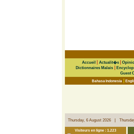
|
|
Accueil
Actualit�s
Opini
|
Dictionnaires Malais
Encyclop
Guest 
|
Bahasa Indonesia
Engl
|
Thursday, 6 August 2026
Thursda
Visiteurs en ligne : 1.223