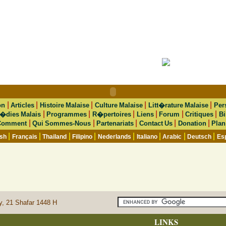
|
|
|
|
|
on
Articles
Histoire Malaise
Culture Malaise
Litt�rature Malaise
Per
|
|
|
|
|
|
�dies Malais
Programmes
R�pertoires
Liens
Forum
Critiques
Bi
|
|
|
|
|
Comment
Qui Sommes-Nous
Partenariats
Contact Us
Donation
Plan
|
|
|
|
|
|
|
|
ish
Français
Thailand
Filipino
Nederlands
Italiano
Arabic
Deutsch
Es
y, 21 Shafar 1448 H
LINKS