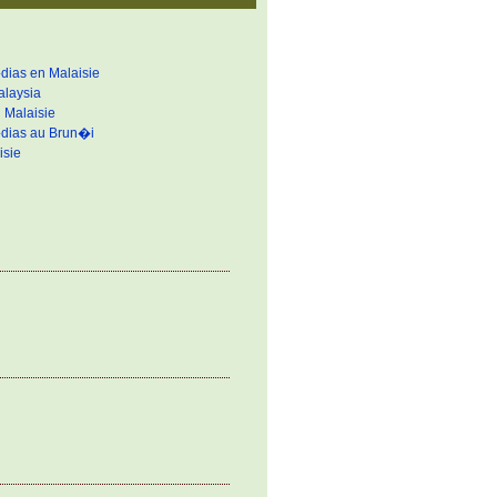
dias en Malaisie
alaysia
Malaisie
�dias au Brun�i
sie