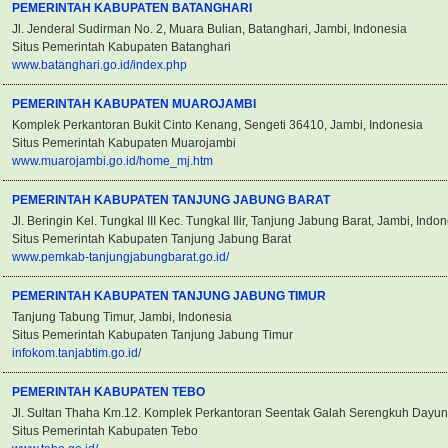
PEMERINTAH KABUPATEN BATANGHARI
Jl. Jenderal Sudirman No. 2, Muara Bulian, Batanghari, Jambi, Indonesia
Situs Pemerintah Kabupaten Batanghari
www.batanghari.go.id/index.php
PEMERINTAH KABUPATEN MUAROJAMBI
Komplek Perkantoran Bukit Cinto Kenang, Sengeti 36410, Jambi, Indonesia
Situs Pemerintah Kabupaten Muarojambi
www.muarojambi.go.id/home_mj.htm
PEMERINTAH KABUPATEN TANJUNG JABUNG BARAT
Jl. Beringin Kel. Tungkal III Kec. Tungkal Ilir, Tanjung Jabung Barat, Jambi, Indo
Situs Pemerintah Kabupaten Tanjung Jabung Barat
www.pemkab-tanjungjabungbarat.go.id/
PEMERINTAH KABUPATEN TANJUNG JABUNG TIMUR
Tanjung Tabung Timur, Jambi, Indonesia
Situs Pemerintah Kabupaten Tanjung Jabung Timur
infokom.tanjabtim.go.id/
PEMERINTAH KABUPATEN TEBO
Jl. Sultan Thaha Km.12. Komplek Perkantoran Seentak Galah Serengkuh Dayun
Situs Pemerintah Kabupaten Tebo