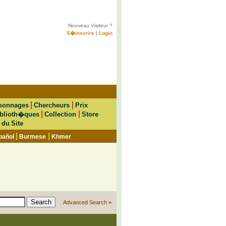
Nouveau Visiteur ?
S�inscrire
|
Login
|
|
sonnages
Chercheurs
Prix
|
|
blioth�ques
Collection
Store
 du Site
|
|
pañol
Burmese
Khmer
Advanced Search »