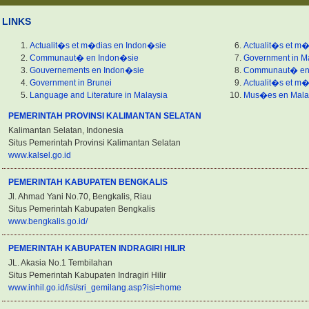
LINKS
Actualit�s et m�dias en Indon�sie
Actualit�s et m�
Communaut� en Indon�sie
Government in M
Gouvernements en Indon�sie
Communaut� en 
Government in Brunei
Actualit�s et m
Language and Literature in Malaysia
Mus�es en Malai
PEMERINTAH PROVINSI KALIMANTAN SELATAN
Kalimantan Selatan, Indonesia
Situs Pemerintah Provinsi Kalimantan Selatan
www.kalsel.go.id
PEMERINTAH KABUPATEN BENGKALIS
Jl. Ahmad Yani No.70, Bengkalis, Riau
Situs Pemerintah Kabupaten Bengkalis
www.bengkalis.go.id/
PEMERINTAH KABUPATEN INDRAGIRI HILIR
JL. Akasia No.1 Tembilahan
Situs Pemerintah Kabupaten Indragiri Hilir
www.inhil.go.id/isi/sri_gemilang.asp?isi=home