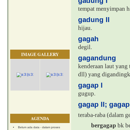
gadung I
tempat menyimpan ha
gadung II
hijau.
gagah
degil.
IMAGE GALLERY
gagandung
kenderaan laut yang 
dll) yang diganding
gagap I
gugup.
gagap II; gaga
teraba-raba (dalam ge
AGENDA
bergagap
bk b
Belum ada data - dalam proses