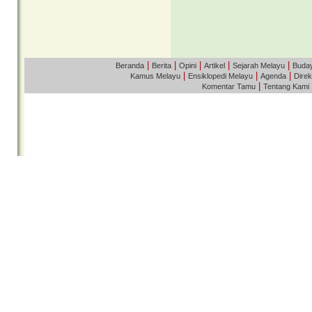
|
|
|
|
|
Beranda
Berita
Opini
Artikel
Sejarah Melayu
Buda
|
|
|
Kamus Melayu
Ensiklopedi Melayu
Agenda
Direk
|
Komentar Tamu
Tentang Kami