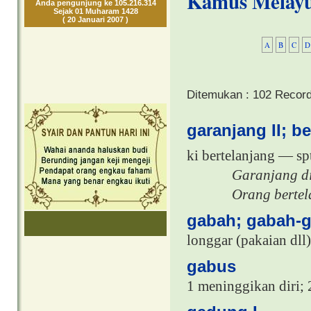
Kamus Melay
Anda pengunjung ke 105.216.314
Sejak 01 Muharam 1428
( 20 Januari 2007 )
A
B
C
D
Ditemukan : 102 Recor
garanjang II; b
ki bertelanjang
―
sp
Garanjang di
Orang bertel
gabah; gabah-
longgar (pakaian dll)
gabus
1 meninggikan diri; 2