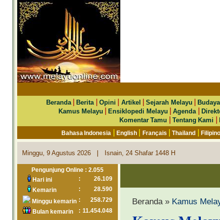
|
|
|
|
|
Beranda
Berita
Opini
Artikel
Sejarah Melayu
Budaya
|
|
|
Kamus Melayu
Ensiklopedi Melayu
Agenda
Direkt
|
|
Komentar Tamu
Tentang Kami
|
|
|
|
Bahasa Indonesia
English
Français
Thailand
Filipin
|
Minggu, 9 Agustus 2026
Isnain, 24 Shafar 1448 H
Pengunjung Online : 2.055
:
26.109
Hari ini
:
28.590
Kemarin
:
258.729
Beranda »
Kamus Mela
Minggu kemarin
:
11.454.048
Bulan kemarin