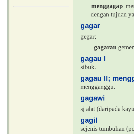
menggagap
me
dengan tujuan ya
gagar
gegar;
gagaran
gemen
gagau I
sibuk.
gagau II; meng
mengganggu.
gagawi
sj alat (daripada ka
gagil
sejenis tumbuhan (p