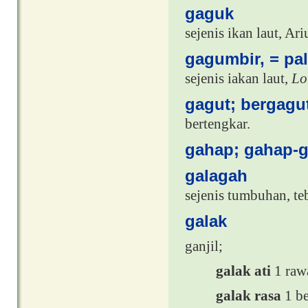
gaguk
sejenis ikan laut, Ari
gagumbir, = pa
sejenis iakan laut,
Lo
gagut; bergagu
bertengkar.
gahap; gahap-
galagah
sejenis tumbuhan, te
galak
ganjil;
galak ati
1 raw
galak rasa
1 be